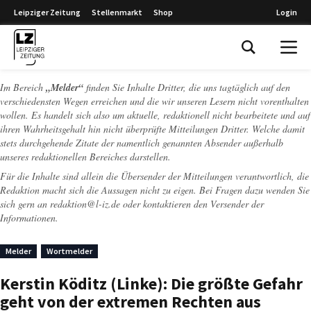
Leipziger Zeitung
Stellenmarkt
Shop
Login
Leipziger Zeitung
Im Bereich
„Melder“
finden Sie Inhalte Dritter, die uns tagtäglich auf den
verschiedensten Wegen erreichen und die wir unseren Lesern nicht vorenthalten
wollen. Es handelt sich also um aktuelle, redaktionell nicht bearbeitete und auf
ihren Wahrheitsgehalt hin nicht überprüfte Mitteilungen Dritter. Welche damit
stets durchgehende Zitate der namentlich genannten Absender außerhalb
unseres redaktionellen Bereiches darstellen.
Für die Inhalte sind allein die Übersender der Mitteilungen verantwortlich, die
Redaktion macht sich die Aussagen nicht zu eigen. Bei Fragen dazu wenden Sie
sich gern an
redaktion@l-iz.de
oder kontaktieren den Versender der
Informationen.
Melder
Wortmelder
Kerstin Köditz (Linke): Die größte Gefahr
geht von der extremen Rechten aus