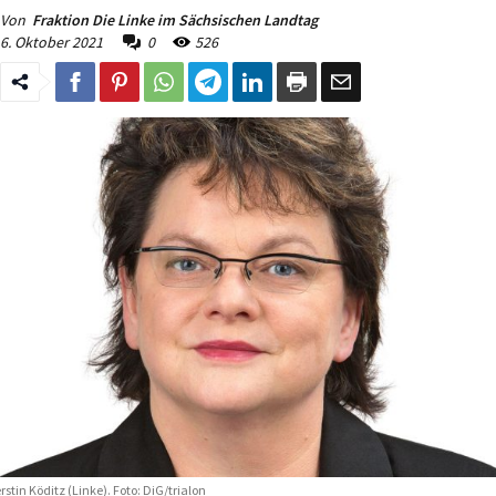
Von
Fraktion Die Linke im Sächsischen Landtag
6. Oktober 2021
0
526
rstin Köditz (Linke). Foto: DiG/trialon