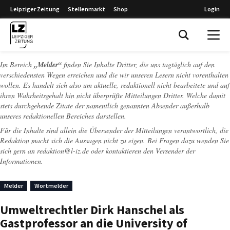
Leipziger Zeitung
Stellenmarkt
Shop
Login
Leipziger Zeitung
Im Bereich
„Melder“
finden Sie Inhalte Dritter, die uns tagtäglich auf den
verschiedensten Wegen erreichen und die wir unseren Lesern nicht vorenthalten
wollen. Es handelt sich also um aktuelle, redaktionell nicht bearbeitete und auf
ihren Wahrheitsgehalt hin nicht überprüfte Mitteilungen Dritter. Welche damit
stets durchgehende Zitate der namentlich genannten Absender außerhalb
unseres redaktionellen Bereiches darstellen.
Für die Inhalte sind allein die Übersender der Mitteilungen verantwortlich, die
Redaktion macht sich die Aussagen nicht zu eigen. Bei Fragen dazu wenden Sie
sich gern an
redaktion@l-iz.de
oder kontaktieren den Versender der
Informationen.
Melder
Wortmelder
Umweltrechtler Dirk Hanschel als
Gastprofessor an die University of