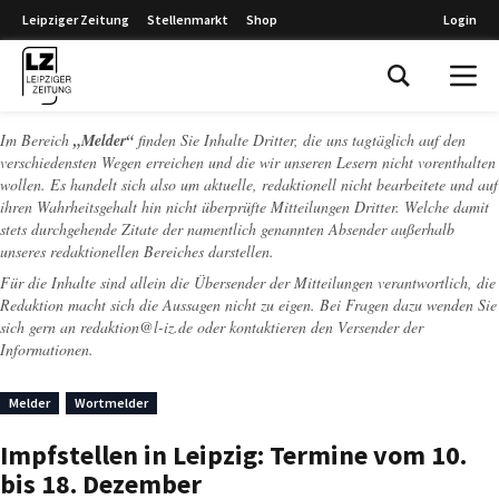
Leipziger Zeitung
Stellenmarkt
Shop
Login
Leipziger Zeitung
Im Bereich
„Melder“
finden Sie Inhalte Dritter, die uns tagtäglich auf den
verschiedensten Wegen erreichen und die wir unseren Lesern nicht vorenthalten
wollen. Es handelt sich also um aktuelle, redaktionell nicht bearbeitete und auf
ihren Wahrheitsgehalt hin nicht überprüfte Mitteilungen Dritter. Welche damit
stets durchgehende Zitate der namentlich genannten Absender außerhalb
unseres redaktionellen Bereiches darstellen.
Für die Inhalte sind allein die Übersender der Mitteilungen verantwortlich, die
Redaktion macht sich die Aussagen nicht zu eigen. Bei Fragen dazu wenden Sie
sich gern an
redaktion@l-iz.de
oder kontaktieren den Versender der
Informationen.
Melder
Wortmelder
Impfstellen in Leipzig: Termine vom 10.
bis 18. Dezember