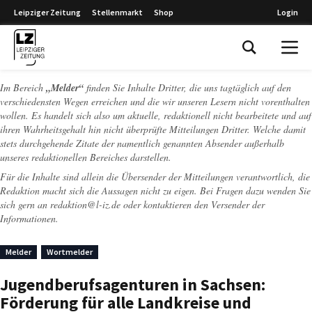
Leipziger Zeitung
Stellenmarkt
Shop
Login
Leipziger Zeitung
Im Bereich
„Melder“
finden Sie Inhalte Dritter, die uns tagtäglich auf den
verschiedensten Wegen erreichen und die wir unseren Lesern nicht vorenthalten
wollen. Es handelt sich also um aktuelle, redaktionell nicht bearbeitete und auf
ihren Wahrheitsgehalt hin nicht überprüfte Mitteilungen Dritter. Welche damit
stets durchgehende Zitate der namentlich genannten Absender außerhalb
unseres redaktionellen Bereiches darstellen.
Für die Inhalte sind allein die Übersender der Mitteilungen verantwortlich, die
Redaktion macht sich die Aussagen nicht zu eigen. Bei Fragen dazu wenden Sie
sich gern an
redaktion@l-iz.de
oder kontaktieren den Versender der
Informationen.
Melder
Wortmelder
Jugendberufsagenturen in Sachsen:
Förderung für alle Landkreise und