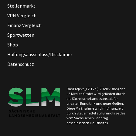
Stellenmarkt
VPN Vergleich
Finanz Vergleich
Sportwetten
Shop
Haftungsausschluss/Disclaimer
Datenschutz
Das Projekt „LZ TV“ (LZ Television) der
LZ Medien GmbH wird gefördert durch
die Sächsische Landesanstalt für
privaten Rundfunk und neue Medien.
Diese Maßnahme wird mitfinanziert
durch Steuermittel auf Grundlage des
vom Sächsischen Landtag
beschlossenen Haushaltes.