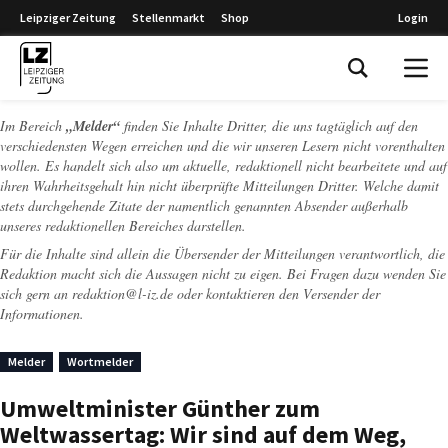
Leipziger Zeitung
Stellenmarkt
Shop
Login
Leipziger Zeitung
Im Bereich
„Melder“
finden Sie Inhalte Dritter, die uns tagtäglich auf den
verschiedensten Wegen erreichen und die wir unseren Lesern nicht vorenthalten
wollen. Es handelt sich also um aktuelle, redaktionell nicht bearbeitete und auf
ihren Wahrheitsgehalt hin nicht überprüfte Mitteilungen Dritter. Welche damit
stets durchgehende Zitate der namentlich genannten Absender außerhalb
unseres redaktionellen Bereiches darstellen.
Für die Inhalte sind allein die Übersender der Mitteilungen verantwortlich, die
Redaktion macht sich die Aussagen nicht zu eigen. Bei Fragen dazu wenden Sie
sich gern an
redaktion@l-iz.de
oder kontaktieren den Versender der
Informationen.
Melder
Wortmelder
Umweltminister Günther zum
Weltwassertag: Wir sind auf dem Weg,