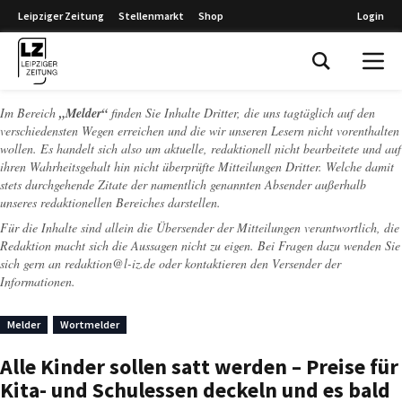
Leipziger Zeitung
Stellenmarkt
Shop
Login
Leipziger Zeitung
Im Bereich
„Melder“
finden Sie Inhalte Dritter, die uns tagtäglich auf den
verschiedensten Wegen erreichen und die wir unseren Lesern nicht vorenthalten
wollen. Es handelt sich also um aktuelle, redaktionell nicht bearbeitete und auf
ihren Wahrheitsgehalt hin nicht überprüfte Mitteilungen Dritter. Welche damit
stets durchgehende Zitate der namentlich genannten Absender außerhalb
unseres redaktionellen Bereiches darstellen.
Für die Inhalte sind allein die Übersender der Mitteilungen verantwortlich, die
Redaktion macht sich die Aussagen nicht zu eigen. Bei Fragen dazu wenden Sie
sich gern an
redaktion@l-iz.de
oder kontaktieren den Versender der
Informationen.
Melder
Wortmelder
Alle Kinder sollen satt werden – Preise für
Kita- und Schulessen deckeln und es bald