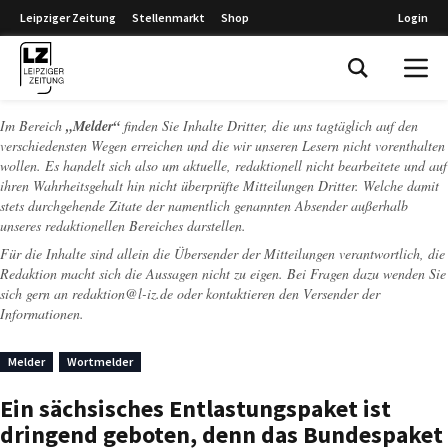
Leipziger Zeitung
Stellenmarkt
Shop
Login
Leipziger Zeitung
Im Bereich
„Melder“
finden Sie Inhalte Dritter, die uns tagtäglich auf den
verschiedensten Wegen erreichen und die wir unseren Lesern nicht vorenthalten
wollen. Es handelt sich also um aktuelle, redaktionell nicht bearbeitete und auf
ihren Wahrheitsgehalt hin nicht überprüfte Mitteilungen Dritter. Welche damit
stets durchgehende Zitate der namentlich genannten Absender außerhalb
unseres redaktionellen Bereiches darstellen.
Für die Inhalte sind allein die Übersender der Mitteilungen verantwortlich, die
Redaktion macht sich die Aussagen nicht zu eigen. Bei Fragen dazu wenden Sie
sich gern an
redaktion@l-iz.de
oder kontaktieren den Versender der
Informationen.
Melder
Wortmelder
Ein sächsisches Entlastungspaket ist
dringend geboten, denn das Bundespaket