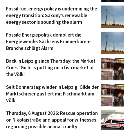
Fossil fuel energy policy is undermining the
energy transition: Saxony’s renewable
energy sector is sounding the alarm
Fossile Energiepolitik demoliert die
Energiewende: Sachsens Erneuerbaren-
Branche schlägt Alarm
Back in Leipzig since Thursday: the Market
Criers’ Guild is putting on a fish market at
the Völki
Seit Donnerstag wieder in Leipzig: Gilde der
Marktschreier gastiert mit Fischmarkt am
Völki
Thursday, 6 August 2026: Rescue operation
on Nikolaistraße and appeal for witnesses
regarding possible animal cruelty