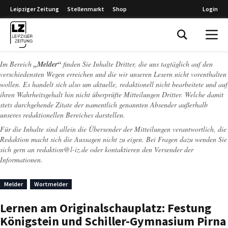
Leipziger Zeitung
Stellenmarkt
Shop
Login
Leipziger Zeitung
Im Bereich
„Melder“
finden Sie Inhalte Dritter, die uns tagtäglich auf den
verschiedensten Wegen erreichen und die wir unseren Lesern nicht vorenthalten
wollen. Es handelt sich also um aktuelle, redaktionell nicht bearbeitete und auf
ihren Wahrheitsgehalt hin nicht überprüfte Mitteilungen Dritter. Welche damit
stets durchgehende Zitate der namentlich genannten Absender außerhalb
unseres redaktionellen Bereiches darstellen.
Für die Inhalte sind allein die Übersender der Mitteilungen verantwortlich, die
Redaktion macht sich die Aussagen nicht zu eigen. Bei Fragen dazu wenden Sie
sich gern an
redaktion@l-iz.de
oder kontaktieren den Versender der
Informationen.
Melder
Wortmelder
Lernen am Originalschauplatz: Festung
Königstein und Schiller-Gymnasium Pirna