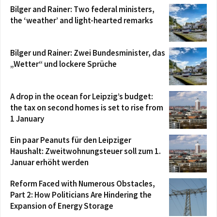
Bilger and Rainer: Two federal ministers,
the ‘weather’ and light-hearted remarks
Bilger und Rainer: Zwei Bundesminister, das
„Wetter“ und lockere Sprüche
A drop in the ocean for Leipzig’s budget:
the tax on second homes is set to rise from
1 January
Ein paar Peanuts für den Leipziger
Haushalt: Zweitwohnungsteuer soll zum 1.
Januar erhöht werden
Reform Faced with Numerous Obstacles,
Part 2: How Politicians Are Hindering the
Expansion of Energy Storage