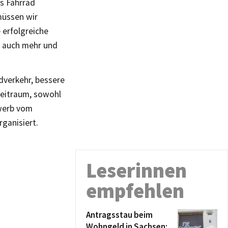
s Fahrrad
müssen wir
e erfolgreiche
s auch mehr und
dverkehr, bessere
zeitraum, sowohl
ewerb vom
ganisiert.
Leserinnen
empfehlen
Antragsstau beim
Wohngeld in Sachsen: