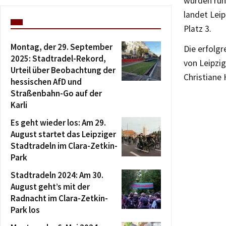
wurden run
landet Lei
Platz 3.
Montag, der 29. September
Die erfolg
2025: Stadtradel-Rekord,
von Leipzi
Urteil über Beobachtung der
Christiane
hessischen AfD und
Straßenbahn-Go auf der
Karli
Es geht wieder los: Am 29.
August startet das Leipziger
Stadtradeln im Clara-Zetkin-
Park
Stadtradeln 2024: Am 30.
August geht’s mit der
Radnacht im Clara-Zetkin-
Park los