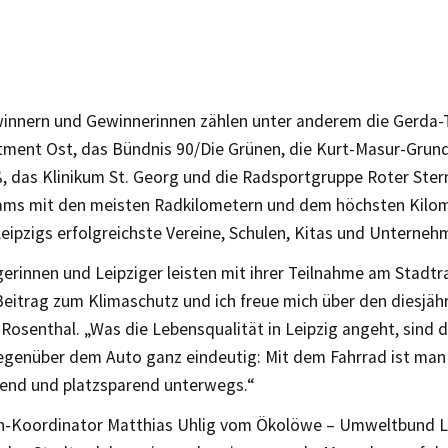
innern und Gewinnerinnen zählen unter anderem die Gerda-T
tment Ost, das Bündnis 90/Die Grünen, die Kurt-Masur-Grund
, das Klinikum St. Georg und die Radsportgruppe Roter Ster
ms mit den meisten Radkilometern und dem höchsten Kilom
Leipzigs erfolgreichste Vereine, Schulen, Kitas und Unterne
gerinnen und Leipziger leisten mit ihrer Teilnahme am Stadtr
eitrag zum Klimaschutz und ich freue mich über den diesjähr
Rosenthal. „Was die Lebensqualität in Leipzig angeht, sind d
egenüber dem Auto ganz eindeutig: Mit dem Fahrrad ist man 
end und platzsparend unterwegs.“
n-Koordinator Matthias Uhlig vom Ökolöwe – Umweltbund Leip