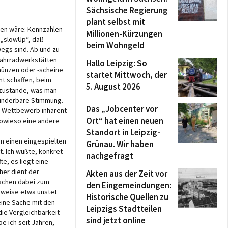
Sächsische Regierung
plant selbst mit
mmen wäre: Kennzahlen
Millionen-Kürzungen
s „slowUp“, daß
beim Wohngeld
egs sind. Ab und zu
 Fahrradwerkstätten
Hallo Leipzig: So
nmünzen oder -scheine
startet Mittwoch, der
ht schaffen, beim
5. August 2026
s zustande, was man
 wunderbare Stimmung.
Das „Jobcenter vor
em Wettbewerb inhärent
Ort“ hat einen neuen
sowieso eine andere
Standort in Leipzig-
en einen eingespielten
Grünau. Wir haben
. Ich wüßte, konkret
nachgefragt
e, es liegt eine
her dient der
Akten aus der Zeit vor
machen dabei zum
den Eingemeindungen:
erweise etwa unstet
Historische Quellen zu
eine Sache mit den
Leipzigs Stadtteilen
 die Vergleichbarkeit
sind jetzt online
e ich seit Jahren,