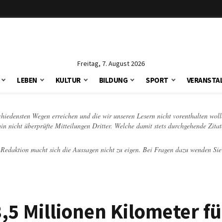
Freitag, 7. August 2026
LEBEN
KULTUR
BILDUNG
SPORT
VERANSTA
schiedensten Wegen erreichen und die wir unseren Lesern nicht vorenthalten woll
hin nicht überprüfte Mitteilungen Dritter. Welche damit stets durchgehende Zita
e Redaktion macht sich die Aussagen nicht zu eigen. Bei Fragen dazu wenden Sie
,5 Millionen Kilometer f