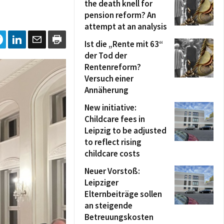
the death knell for
pension reform? An
attempt at an analysis
Ist die „Rente mit 63“
der Tod der
Rentenreform?
Versuch einer
Annäherung
New initiative:
Childcare fees in
Leipzig to be adjusted
to reflect rising
childcare costs
Neuer Vorstoß:
Leipziger
Elternbeiträge sollen
an steigende
Betreuungskosten