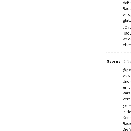
daß 
Rade
wird
glat
„Cri
Radv
wede
eben
says
György
5. N
@ger
was 
Und 
ernü
vers
vers
@Ur
In d
Kenn
Basi
Die 