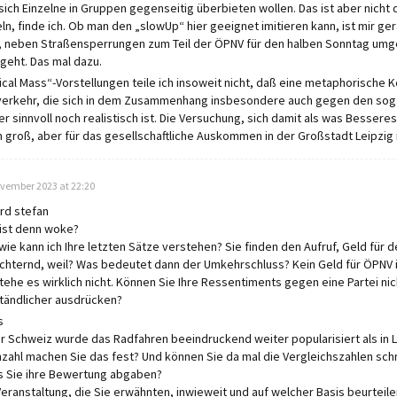
sich Einzelne in Gruppen gegenseitig überbieten wollen. Das ist aber nich
ln, finde ich. Ob man den „slowUp“ hier geeignet imitieren kann, ist mir gera
, neben Straßensperrungen zum Teil der ÖPNV für den halben Sonntag umgel
tgeht. Das mal dazu.
tical Mass“-Vorstellungen teile ich insoweit nicht, daß eine metaphorische 
erkehr, die sich in dem Zusammenhang insbesondere auch gegen den sog.
r sinnvoll noch realistisch ist. Die Versuchung, sich damit als was Besseres
 groß, aber für das gesellschaftliche Auskommen in der Großstadt Leipzig i
:
ovember 2023 at 22:20
d stefan
ist denn woke?
wie kann ich Ihre letzten Sätze verstehen? Sie finden den Aufruf, Geld fü
chternd, weil? Was bedeutet dann der Umkehrschluss? Kein Geld für ÖPNV 
tehe es wirklich nicht. Können Sie Ihre Ressentiments gegen eine Partei ni
tändlicher ausdrücken?
s
er Schweiz wurde das Radfahren beeindruckend weiter popularisiert als in 
zahl machen Sie das fest? Und können Sie da mal die Vergleichszahlen sch
s Sie ihre Bewertung abgaben?
Veranstaltung, die Sie erwähnten, inwieweit und auf welcher Basis beurteile