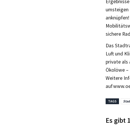
Ergebnisse
umsteigen 
anknüpfen! 
Mobilitäts
sichere Ra
Das Stadtr
Luft und K
private als
Ökolöwe – 
Weitere Inf
auf www.oe
TAGS
Stad
Es gibt