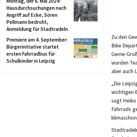
Montag, der 6. Mai 2024:
Hausdurchsuchungen nach
Angriff auf Ecke, Sören
Pellmann bedroht,
Anmeldung für Stadtradeln
Zu den Gew
Premiere am 4. September:
Bike Depar
Bürgerinitiative startet
ersten Fahrradbus für
Gerne-Groß
Schulkinder in Leipzig
wurden Tea
aber auch 
„Die Leipzi
wichtigen B
sagt Heiko 
Fahrrads g
klimaschon
Stadtradel