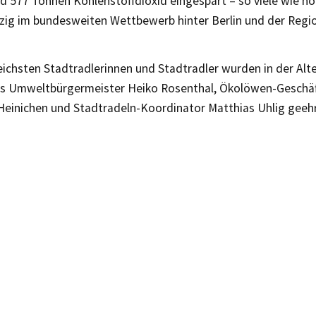
d 577 Tonnen Kohlenstoffdioxid eingespart – so viele wie no
pzig im bundesweiten Wettbewerb hinter Berlin und der Regi
reichsten Stadtradlerinnen und Stadtradler wurden in der Al
gs Umweltbürgermeister Heiko Rosenthal, Ökolöwen-Geschäf
 Heinichen und Stadtradeln-Koordinator Matthias Uhlig geehr