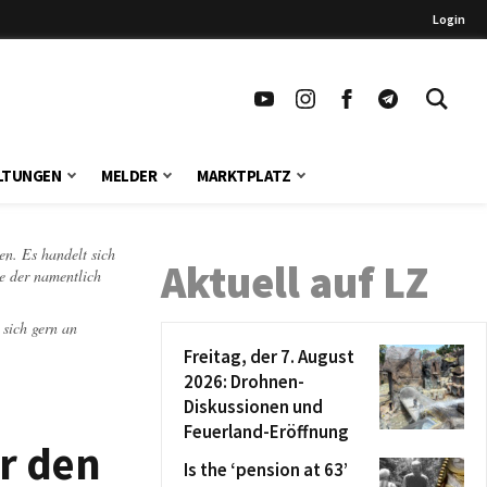
Login
LTUNGEN
MELDER
MARKTPLATZ
en. Es handelt sich
Aktuell auf LZ
te der namentlich
 sich gern an
Freitag, der 7. August
2026: Drohnen-
Diskussionen und
Feuerland-Eröffnung
ür den
Is the ‘pension at 63’