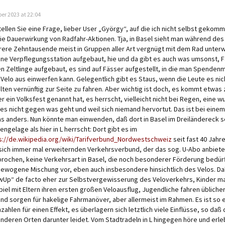
er 2023 at 22:04
tellen Sie eine Frage, lieber User „György“, auf die ich nicht selbst geko
die Dauerwirkung von Radfahr-Aktionen. Tja, in Basel sieht man während de
ere Zehntausende meist in Gruppen aller Art vergnügt mit dem Rad unterw
eine Verpflegungsstation aufgebaut, hie und da gibt es auch was umsonst,
n Zeltlinge aufgebaut, es sind auf Fässer aufgestellt, in die man Spende
Velo aus einwerfen kann. Gelegentlich gibt es Staus, wenn die Leute es nic
lten vernünftig zur Seite zu fahren. Aber wichtig ist doch, es kommt etwa
er ein Volksfest genannt hat, es herrscht, vielleicht nicht bei Regen, eine
 es nicht gegen was geht und weil sich niemand hervortut. Das ist bei ein
s anders. Nun könnte man einwenden, daß dort in Basel im Dreiländereck 
ngelage als hier in L herrscht: Dort gibt es im
s://de.wikipedia.org/wiki/Tarifverbund_Nordwestschweiz
seit fast 40 Jahr
sich immer mal erweiternden Verkehrsverbund, der das sog. U-Abo anbietet
rochen, keine Verkehrsart in Basel, die noch besonderer Förderung bedürft
ewogene Mischung vor, eben auch insbesondere hinsichtlich des Velos. Da
wUp“ de facto eher zur Selbstvergewisserung des Veloverkehrs, Kinder 
piel mit Eltern ihren ersten großen Veloausflug, Jugendliche fahren üblich
und sorgen für hakelige Fahrmanöver, aber allermeist im Rahmen. Es ist so 
zahlen für einen Effekt, es überlagern sich letztlich viele Einflüsse, so daß
anderen Orten darunter leidet. Vom Stadtradeln in L hingegen höre und erleb