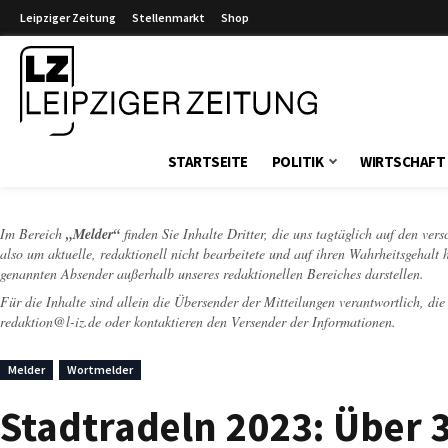
Leipziger Zeitung
Stellenmarkt
Shop
Leipziger Zeitung
STARTSEITE
POLITIK
WIRTSCHAFT
Im Bereich
„Melder“
finden Sie Inhalte Dritter, die uns tagtäglich auf den ver
also um aktuelle, redaktionell nicht bearbeitete und auf ihren Wahrheitsgehalt 
genannten Absender außerhalb unseres redaktionellen Bereiches darstellen.
Für die Inhalte sind allein die Übersender der Mitteilungen verantwortlich, di
redaktion@l-iz.de
oder kontaktieren den Versender der Informationen.
Melder
Wortmelder
Stadtradeln 2023: Über 3