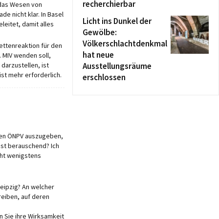
recherchierbar
t das Wesen von
de nicht klar. In Basel
Licht ins Dunkel der
eitet, damit alles
Gewölbe:
Völkerschlachtdenkmal
Kettenreaktion für den
hat neue
 MIV wenden soll,
 darzustellen, ist
Ausstellungsräume
st mehr erforderlich.
erschlossen
r den ÖNPV auszugeben,
ist berauschend? Ich
cht wenigstens
Leipzig? An welcher
reiben, auf deren
n Sie ihre Wirksamkeit