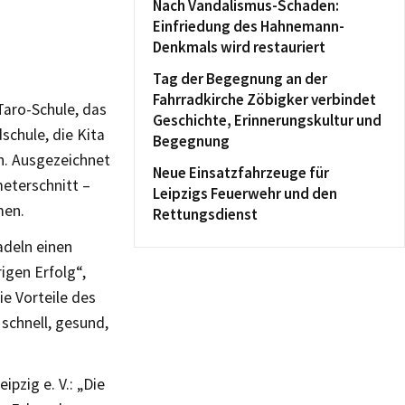
Nach Vandalismus-Schaden:
Einfriedung des Hahnemann-
Denkmals wird restauriert
Tag der Begegnung an der
Fahrradkirche Zöbigker verbindet
aro-Schule, das
Geschichte, Erinnerungskultur und
schule, die Kita
Begegnung
n. Ausgezeichnet
Neue Einsatzfahrzeuge für
eterschnitt –
Leipzigs Feuerwehr und den
hmen.
Rettungsdienst
adeln einen
igen Erfolg“,
ie Vorteile des
schnell, gesund,
zig e. V.: „Die