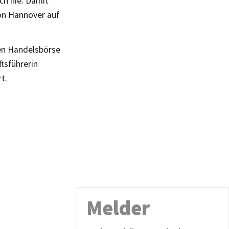
ch nie. Damit
on Hannover auf
ten Handelsbörse
tsführerin
t.
Melder