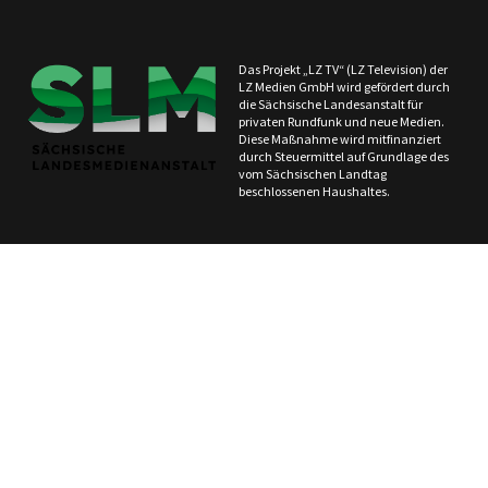
Das Projekt „LZ TV“ (LZ Television) der
LZ Medien GmbH wird gefördert durch
die Sächsische Landesanstalt für
privaten Rundfunk und neue Medien.
Diese Maßnahme wird mitfinanziert
durch Steuermittel auf Grundlage des
vom Sächsischen Landtag
beschlossenen Haushaltes.