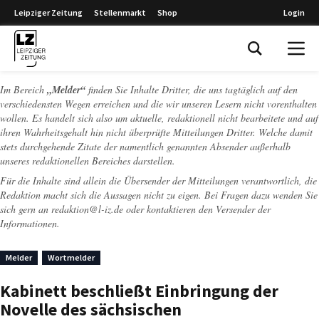
Leipziger Zeitung
Stellenmarkt
Shop
Login
Leipziger Zeitung
Im Bereich
„Melder“
finden Sie Inhalte Dritter, die uns tagtäglich auf den
verschiedensten Wegen erreichen und die wir unseren Lesern nicht vorenthalten
wollen. Es handelt sich also um aktuelle, redaktionell nicht bearbeitete und auf
ihren Wahrheitsgehalt hin nicht überprüfte Mitteilungen Dritter. Welche damit
stets durchgehende Zitate der namentlich genannten Absender außerhalb
unseres redaktionellen Bereiches darstellen.
Für die Inhalte sind allein die Übersender der Mitteilungen verantwortlich, die
Redaktion macht sich die Aussagen nicht zu eigen. Bei Fragen dazu wenden Sie
sich gern an
redaktion@l-iz.de
oder kontaktieren den Versender der
Informationen.
Melder
Wortmelder
Kabinett beschließt Einbringung der
Novelle des sächsischen