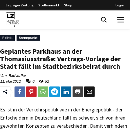
Leipziger Zeitung
Stellenmarkt
Shop
Login
Leipziger Zeitung
Politik
Brennpunkt
Geplantes Parkhaus an der
Thomasiusstraße: Vertrags-Vorlage der
Stadt fällt im Stadtbezirksbeirat durch
Von
Ralf Julke
11. Mai 2012
0
52
Es ist in der Verkehrspolitik wie in der Energiepolitik - den
Entscheidern in Deutschland fällt es schwer, sich von ihren
gewohnten Konzepten zu verabschieden. Damit verhindern