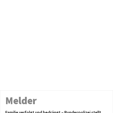
Melder
Familie verfolgt und bedrängt – Bundespolizei stellt