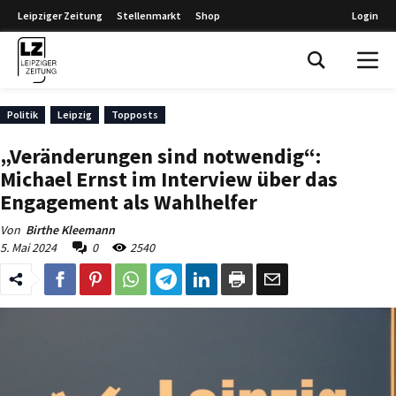
Leipziger Zeitung
Stellenmarkt
Shop
Login
Leipziger Zeitung
Politik
Leipzig
Topposts
„Veränderungen sind notwendig“:
Michael Ernst im Interview über das
Engagement als Wahlhelfer
Von
Birthe Kleemann
5. Mai 2024
0
2540