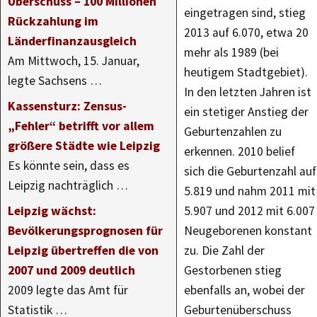
Überschuss – 100 Millionen
eingetragen sind, stieg
Rückzahlung im
2013 auf 6.070, etwa 20
Länderfinanzausgleich
mehr als 1989 (bei
Am Mittwoch, 15. Januar,
heutigem Stadtgebiet).
legte Sachsens …
In den letzten Jahren ist
Kassensturz: Zensus-
ein stetiger Anstieg der
„Fehler“ betrifft vor allem
Geburtenzahlen zu
größere Städte wie Leipzig
erkennen. 2010 belief
Es könnte sein, dass es
sich die Geburtenzahl auf
Leipzig nachträglich …
5.819 und nahm 2011 mit
Leipzig wächst:
5.907 und 2012 mit 6.007
Bevölkerungsprognosen für
Neugeborenen konstant
Leipzig übertreffen die von
zu. Die Zahl der
2007 und 2009 deutlich
Gestorbenen stieg
2009 legte das Amt für
ebenfalls an, wobei der
Statistik …
Geburtenüberschuss