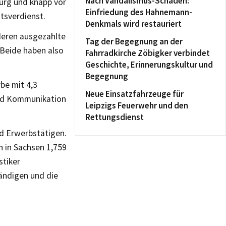
Nach Vandalismus-Schaden:
urg und knapp vor
Einfriedung des Hahnemann-
ttsverdienst.
Denkmals wird restauriert
deren ausgezahlte
Tag der Begegnung an der
Beide haben also
Fahrradkirche Zöbigker verbindet
Geschichte, Erinnerungskultur und
Begegnung
be mit 4,3
Neue Einsatzfahrzeuge für
und Kommunikation
Leipzigs Feuerwehr und den
Rettungsdienst
nd Erwerbstätigen.
n in Sachsen 1,759
stiker
ändigen und die