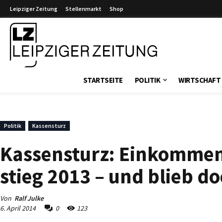
Leipziger Zeitung
Stellenmarkt
Shop
Leipziger Zeitung
STARTSEITE
POLITIK
WIRTSCHAFT
Politik
Kassensturz
Kassensturz: Einkommen
stieg 2013 – und blieb d
Von
Ralf Julke
6. April 2014
0
123