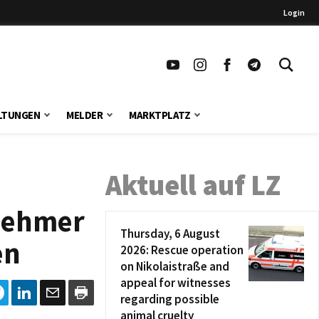
Login
LTUNGEN
MELDER
MARKTPLATZ
Aktuell auf LZ
nehmer
Thursday, 6 August
en
2026: Rescue operation
on Nikolaistraße and
appeal for witnesses
regarding possible
animal cruelty