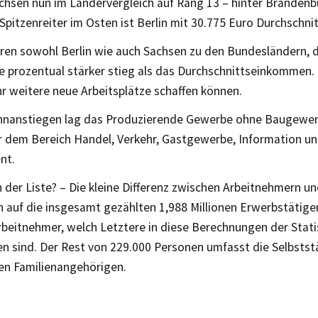
achsen nun im Ländervergleich auf Rang 13 – hinter Brandenb
Spitzenreiter im Osten ist Berlin mit 30.775 Euro Durchschni
ren sowohl Berlin wie auch Sachsen zu den Bundesländern, 
prozentual stärker stieg als das Durchschnittseinkommen. 
r weitere neue Arbeitsplätze schaffen können.
hnanstiegen lag das Produzierende Gewerbe ohne Baugewer
r dem Bereich Handel, Verkehr, Gastgewerbe, Information 
nt.
n der Liste? – Die kleine Differenz zwischen Arbeitnehmern u
 auf die insgesamt gezählten 1,988 Millionen Erwerbstätige
rbeitnehmer, welch Letztere in diese Berechnungen der Stati
n sind. Der Rest von 229.000 Personen umfasst die Selbstst
en Familienangehörigen.