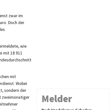
ienst zwar im
uro. Doch der
des
vermeldete, wie
ei mit 18 911
undesdurchschnitt
ichen mit
rdienst. Wobei
t, sondern der
Melder
it zweimonatiger
eitnehmer