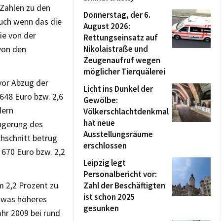
 Zahlen zu den
Donnerstag, der 6.
uch wenn das die
August 2026:
ie von der
Rettungseinsatz auf
Nikolaistraße und
 von den
Zeugenaufruf wegen
möglicher Tierquälerei
vor Abzug der
Licht ins Dunkel der
648 Euro bzw. 2,6
Gewölbe:
dern
Völkerschlachtdenkmal
hat neue
ngerung des
Ausstellungsräume
hschnitt betrug
erschlossen
 670 Euro bzw. 2,2
Leipzig legt
Personalbericht vor:
m 2,2 Prozent zu
Zahl der Beschäftigten
ist schon 2025
etwas höheres
gesunken
ahr 2009 bei rund