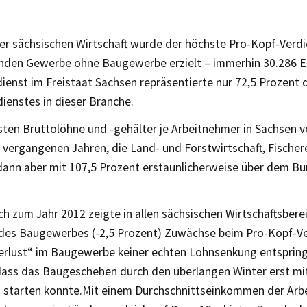
der sächsischen Wirtschaft wurde der höchste Pro-Kopf-Verd
nden Gewerbe ohne Baugewerbe erzielt – immerhin 30.286 E
ienst im Freistaat Sachsen repräsentierte nur 72,5 Prozent 
ienstes in dieser Branche.
sten Bruttolöhne und -gehälter je Arbeitnehmer in Sachsen 
 vergangenen Jahren, die Land- und Forstwirtschaft, Fischer
dann aber mit 107,5 Prozent erstaunlicherweise über dem B
ch zum Jahr 2012 zeigte in allen sächsischen Wirtschaftsbere
es Baugewerbes (-2,5 Prozent) Zuwächse beim Pro-Kopf-Ve
erlust“ im Baugewerbe keiner echten Lohnsenkung entspring
dass das Baugeschehen durch den überlangen Winter erst m
 starten konnte.Mit einem Durchschnittseinkommen der Arb