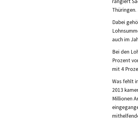
rangiert S
Thüringen. 
Dabei gehö
Lohnsumme 
auch im Jah
Bei den Lo
Prozent vo
mit 4 Proze
Was fehlt i
2013 kamen
Millionen A
eingegange
mithelfend