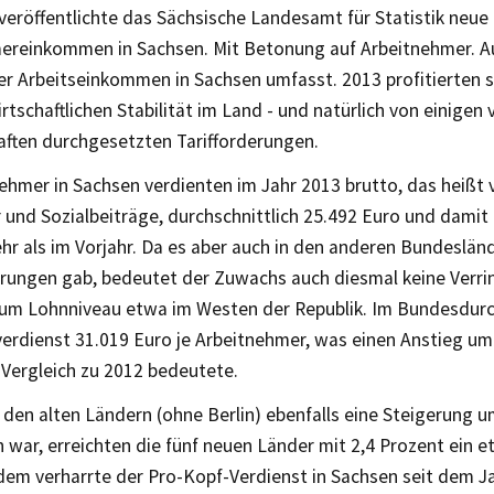
 veröffentlichte das Sächsische Landesamt für Statistik neue
ereinkommen in Sachsen. Mit Betonung auf Arbeitnehmer. A
er Arbeitseinkommen in Sachsen umfasst. 2013 profitierten s
irtschaftlichen Stabilität im Land - und natürlich von einigen
ften durchgesetzten Tarifforderungen.
ehmer in Sachsen verdienten im Jahr 2013 brutto, das heißt 
und Sozialbeiträge, durchschnittlich 25.492 Euro und damit 
hr als im Vorjahr. Da es aber auch in den anderen Bundeslän
rungen gab, bedeutet der Zuwachs auch diesmal keine Verri
um Lohnniveau etwa im Westen der Republik. Im Bundesdurc
erdienst 31.019 Euro je Arbeitnehmer, was einen Anstieg um
 Vergleich zu 2012 bedeutete.
den alten Ländern (ohne Berlin) ebenfalls eine Steigerung u
 war, erreichten die fünf neuen Länder mit 2,4 Prozent ein 
dem verharrte der Pro-Kopf-Verdienst in Sachsen seit dem J