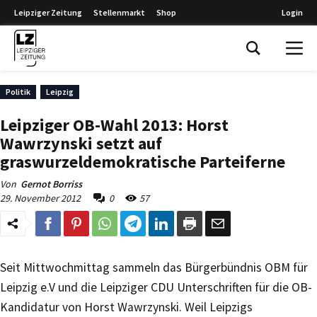
Leipziger Zeitung
Stellenmarkt
Shop
Login
Leipziger Zeitung
Politik
Leipzig
Leipziger OB-Wahl 2013: Horst
Wawrzynski setzt auf
graswurzeldemokratische Parteiferne
Von
Gernot Borriss
29. November 2012
0
57
Seit Mittwochmittag sammeln das Bürgerbündnis OBM für
Leipzig e.V und die Leipziger CDU Unterschriften für die OB-
Kandidatur von Horst Wawrzynski. Weil Leipzigs