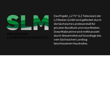
Das Projekt „LZ TV“ (LZ Television) der
LZ Medien GmbH wird gefördert durch
die Sächsische Landesanstalt für
privaten Rundfunk und neue Medien.
Diese Maßnahme wird mitfinanziert
durch Steuermittel auf Grundlage des
vom Sächsischen Landtag
beschlossenen Haushaltes.