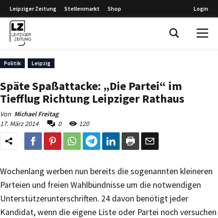
Leipziger Zeitung
Stellenmarkt
Shop
Login
Leipziger Zeitung
Politik
Leipzig
Späte Spaßattacke: „Die Partei“ im
Tiefflug Richtung Leipziger Rathaus
Von
Michael Freitag
17. März 2014
0
120
Wochenlang werben nun bereits die sogenannten kleineren
Parteien und freien Wahlbündnisse um die notwendigen
Unterstützerunterschriften. 24 davon benötigt jeder
Kandidat, wenn die eigene Liste oder Partei noch versuchen