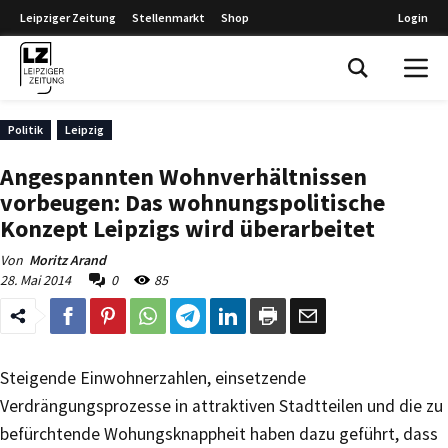
Leipziger Zeitung
Stellenmarkt
Shop
Login
Leipziger Zeitung
Politik
Leipzig
Angespannten Wohnverhältnissen
vorbeugen: Das wohnungspolitische
Konzept Leipzigs wird überarbeitet
Von
Moritz Arand
28. Mai 2014
0
85
Steigende Einwohnerzahlen, einsetzende
Verdrängungsprozesse in attraktiven Stadtteilen und die zu
befürchtende Wohungsknappheit haben dazu geführt, dass