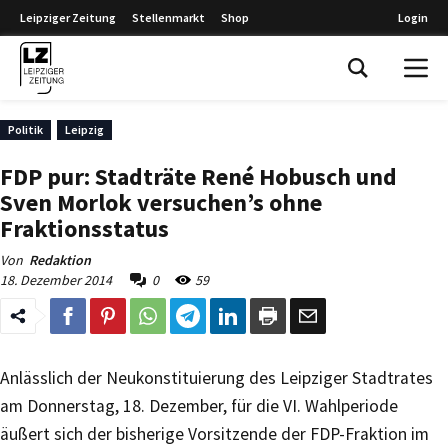
Leipziger Zeitung
Stellenmarkt
Shop
Login
Leipziger Zeitung
Politik
Leipzig
FDP pur: Stadträte René Hobusch und
Sven Morlok versuchen’s ohne
Fraktionsstatus
Von
Redaktion
18. Dezember 2014
0
59
Anlässlich der Neukonstituierung des Leipziger Stadtrates
am Donnerstag, 18. Dezember, für die VI. Wahlperiode
äußert sich der bisherige Vorsitzende der FDP-Fraktion im