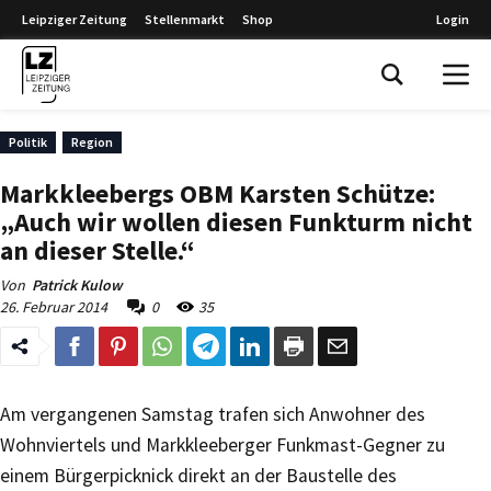
Leipziger Zeitung
Stellenmarkt
Shop
Login
Leipziger Zeitung
Politik
Region
Markkleebergs OBM Karsten Schütze:
„Auch wir wollen diesen Funkturm nicht
an dieser Stelle.“
Von
Patrick Kulow
26. Februar 2014
0
35
Am vergangenen Samstag trafen sich Anwohner des
Wohnviertels und Markkleeberger Funkmast-Gegner zu
einem Bürgerpicknick direkt an der Baustelle des