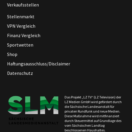
Verkaufsstellen
Stellenmarkt
VPN Vergleich
Finanz Vergleich
Sportwetten
Shop
Haftungsausschluss/Disclaimer
Datenschutz
Das Projekt „LZ TV“ (LZ Television) der
LZ Medien GmbH wird gefördert durch
die Sächsische Landesanstalt für
privaten Rundfunk und neue Medien.
Diese Maßnahme wird mitfinanziert
durch Steuermittel auf Grundlage des
vom Sächsischen Landtag
beschlossenen Haushaltes.