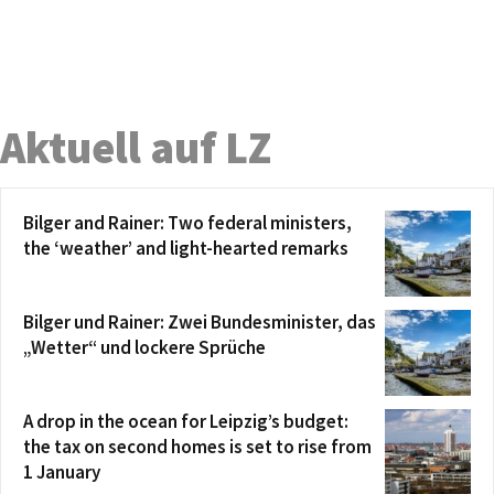
Aktuell auf LZ
Bilger and Rainer: Two federal ministers,
the ‘weather’ and light-hearted remarks
Bilger und Rainer: Zwei Bundesminister, das
„Wetter“ und lockere Sprüche
A drop in the ocean for Leipzig’s budget:
the tax on second homes is set to rise from
1 January