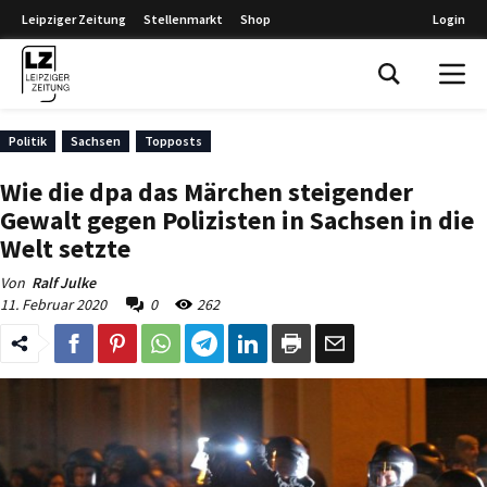
Leipziger Zeitung
Stellenmarkt
Shop
Login
Leipziger Zeitung
Politik
Sachsen
Topposts
Wie die dpa das Märchen steigender
Gewalt gegen Polizisten in Sachsen in die
Welt setzte
Von
Ralf Julke
11. Februar 2020
0
262