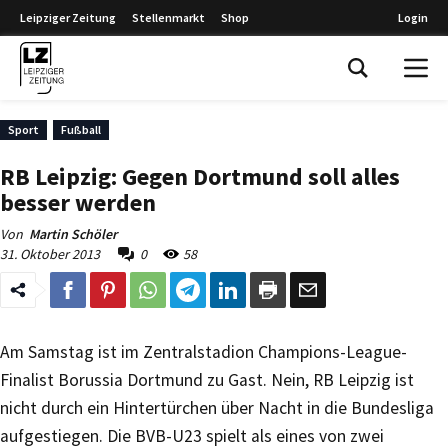
Leipziger Zeitung
Stellenmarkt
Shop
Login
Leipziger Zeitung
Sport
Fußball
RB Leipzig: Gegen Dortmund soll alles
besser werden
Von
Martin Schöler
31. Oktober 2013
0
58
Am Samstag ist im Zentralstadion Champions-League-
Finalist Borussia Dortmund zu Gast. Nein, RB Leipzig ist
nicht durch ein Hintertürchen über Nacht in die Bundesliga
aufgestiegen. Die BVB-U23 spielt als eines von zwei