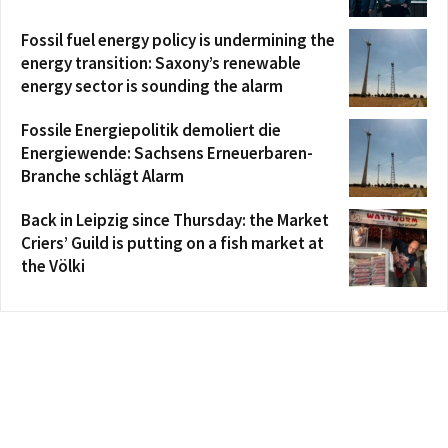
Fossil fuel energy policy is undermining the
energy transition: Saxony’s renewable
energy sector is sounding the alarm
Fossile Energiepolitik demoliert die
Energiewende: Sachsens Erneuerbaren-
Branche schlägt Alarm
Back in Leipzig since Thursday: the Market
Criers’ Guild is putting on a fish market at
the Völki