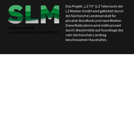
Das Projekt „LZ TV“ (LZ Television) der
LZ Medien GmbH wird gefördert durch
die Sächsische Landesanstalt für
privaten Rundfunk und neue Medien.
Diese Maßnahme wird mitfinanziert
durch Steuermittel auf Grundlage des
vom Sächsischen Landtag
beschlossenen Haushaltes.