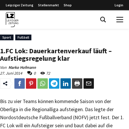
Leipziger Zeitung
Stellenmarkt
Shop
Login
Leipziger Zeitung
Sport
Fußball
1.FC Lok: Dauerkartenverkauf läuft –
Aufstiegsregelung klar
Von
Marko Hofmann
27. Juni 2014
0
72
Bis zu vier Teams können kommende Saison von der
Oberliga in die Regionalliga aufsteigen. Das legte der
Nordostdeutsche Fußballverband (NOFV) jetzt fest. Der 1.
FC Lok will ein Aufsteiger sein und baut dabei auf die