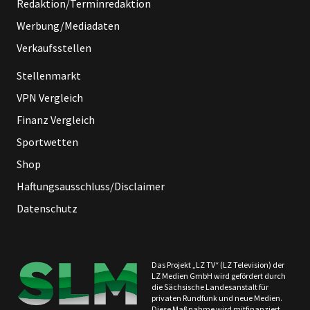
Redaktion/Terminredaktion
Werbung/Mediadaten
Verkaufsstellen
Stellenmarkt
VPN Vergleich
Finanz Vergleich
Sportwetten
Shop
Haftungsausschluss/Disclaimer
Datenschutz
Das Projekt „LZ TV“ (LZ Television) der
LZ Medien GmbH wird gefördert durch
die Sächsische Landesanstalt für
privaten Rundfunk und neue Medien.
Diese Maßnahme wird mitfinanziert