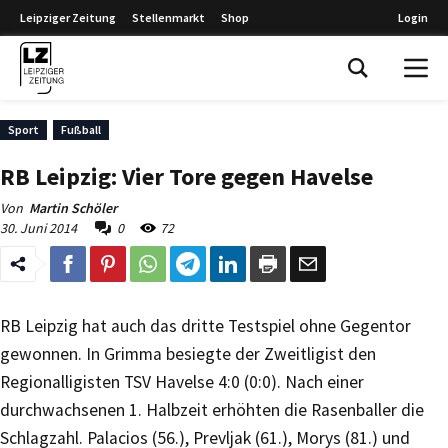
Leipziger Zeitung
Stellenmarkt
Shop
Login
Leipziger Zeitung
Sport
Fußball
RB Leipzig: Vier Tore gegen Havelse
Von
Martin Schöler
30. Juni 2014
0
72
RB Leipzig hat auch das dritte Testspiel ohne Gegentor
gewonnen. In Grimma besiegte der Zweitligist den
Regionalligisten TSV Havelse 4:0 (0:0). Nach einer
durchwachsenen 1. Halbzeit erhöhten die Rasenballer die
Schlagzahl. Palacios (56.), Prevljak (61.), Morys (81.) und