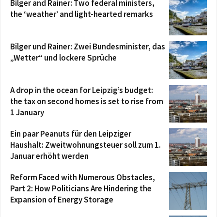
Bilger and Rainer: Two federal ministers,
the ‘weather’ and light-hearted remarks
Bilger und Rainer: Zwei Bundesminister, das
„Wetter“ und lockere Sprüche
A drop in the ocean for Leipzig’s budget:
the tax on second homes is set to rise from
1 January
Ein paar Peanuts für den Leipziger
Haushalt: Zweitwohnungsteuer soll zum 1.
Januar erhöht werden
Reform Faced with Numerous Obstacles,
Part 2: How Politicians Are Hindering the
Expansion of Energy Storage