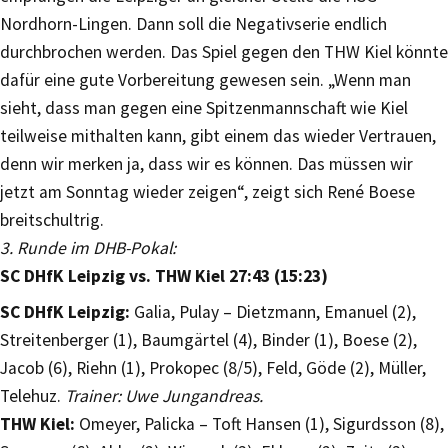
Nordhorn-Lingen. Dann soll die Negativserie endlich
durchbrochen werden. Das Spiel gegen den THW Kiel könnte
dafür eine gute Vorbereitung gewesen sein. „Wenn man
sieht, dass man gegen eine Spitzenmannschaft wie Kiel
teilweise mithalten kann, gibt einem das wieder Vertrauen,
denn wir merken ja, dass wir es können. Das müssen wir
jetzt am Sonntag wieder zeigen“, zeigt sich René Boese
breitschultrig.
3. Runde im DHB-Pokal:
SC DHfK Leipzig vs. THW Kiel 27:43 (15:23)
SC DHfK Leipzig:
Galia, Pulay – Dietzmann, Emanuel (2),
Streitenberger (1), Baumgärtel (4), Binder (1), Boese (2),
Jacob (6), Riehn (1), Prokopec (8/5), Feld, Göde (2), Müller,
Telehuz.
Trainer: Uwe Jungandreas.
THW Kiel:
Omeyer, Palicka – Toft Hansen (1), Sigurdsson (8),