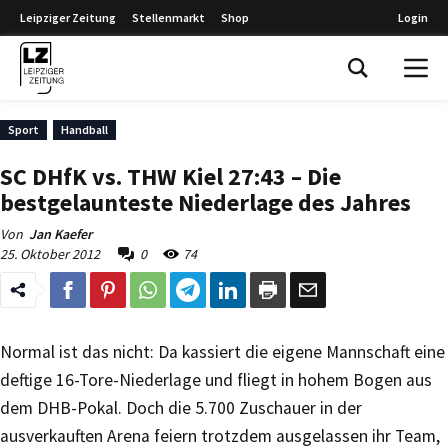
Leipziger Zeitung
Stellenmarkt
Shop
Login
Leipziger Zeitung
Sport
Handball
SC DHfK vs. THW Kiel 27:43 – Die
bestgelaunteste Niederlage des Jahres
Von
Jan Kaefer
25. Oktober 2012
0
74
Normal ist das nicht: Da kassiert die eigene Mannschaft eine
deftige 16-Tore-Niederlage und fliegt in hohem Bogen aus
dem DHB-Pokal. Doch die 5.700 Zuschauer in der
ausverkauften Arena feiern trotzdem ausgelassen ihr Team,