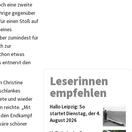
och eine zweite
ährige gegenüber
für einen Stoß auf
seines
ber zumindest für
ch zur
schon etwas
s entnervt den
Leserinnen
n Christine
empfehlen
 schlankes
tete und wieder
Hallo Leipzig: So
 reichte. „Mit
startet Dienstag, der 4.
in den Endkampf
August 2026
wäre schöner