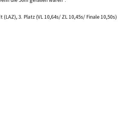
enn die 50m gefallen wären“.
 (LAZ), 3. Platz (VL 10,64s/ ZL 10,45s/ Finale 10,50s)