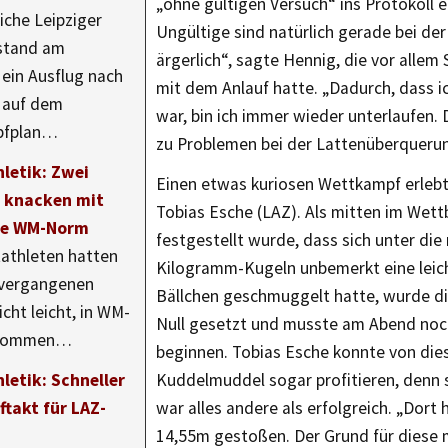
„ohne gültigen Versuch“ ins Protokoll ei
iche Leipziger
Ungültige sind natürlich gerade bei de
 stand am
ärgerlich“, sagte Hennig, die vor allem
ein Ausflug nach
mit dem Anlauf hatte. „Dadurch, dass ic
 auf dem
war, bin ich immer wieder unterlaufen.
pfplan…
zu Problemen bei der Lattenüberqueru
letik: Zwei
Einen etwas kuriosen Wettkampf erleb
r knacken mit
Tobias Esche (LAZ). Als mitten im Wet
die WM-Norm
festgestellt wurde, dass sich unter die
tathleten hatten
Kilogramm-Kugeln unbemerkt eine leich
 vergangenen
Bällchen geschmuggelt hatte, wurde d
cht leicht, in WM-
Null gesetzt und musste am Abend noc
 kommen…
beginnen. Tobias Esche konnte von di
letik: Schneller
Kuddelmuddel sogar profitieren, denn s
ftakt für LAZ-
war alles andere als erfolgreich. „Dort 
14,55m gestoßen. Der Grund für diese