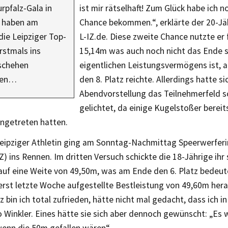
rpfalz-Gala in
ist mir rätselhaft! Zum Glück habe ich n
 haben am
Chance bekommen.“, erklärte der 20-J
ie Leipziger Top-
L-IZ.de. Diese zweite Chance nutzte er 
rstmals ins
15,14m was auch noch nicht das Ende 
schehen
eigentlichen Leistungsvermögens ist, a
ffen…
den 8. Platz reichte. Allerdings hatte si
Abendvorstellung das Teilnehmerfeld 
gelichtet, da einige Kugelstoßer bereit
getreten hatten.
Leipziger Athletin ging am Sonntag-Nachmittag Speerwerferi
Z) ins Rennen. Im dritten Versuch schickte die 18-Jährige ihr
auf eine Weite von 49,50m, was am Ende den 6. Platz bedeu
erst letzte Woche aufgestellte Bestleistung von 49,60m heran
z bin ich total zufrieden, hätte nicht mal gedacht, dass ich 
 Winkler. Eines hätte sie sich aber dennoch gewünscht: „Es 