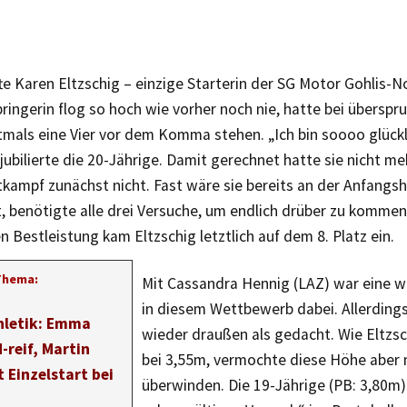
te Karen Eltzschig – einzige Starterin der SG Motor Gohlis-N
ingerin flog so hoch wie vorher noch nie, hatte bei überspr
mals eine Vier vor dem Komma stehen. „Ich bin soooo glückl
 jubilierte die 20-Jährige. Damit gerechnet hatte sie nicht m
ttkampf zunächst nicht. Fast wäre sie bereits an der Anfang
, benötigte alle drei Versuche, um endlich drüber zu kommen.
n Bestleistung kam Eltzschig letztlich auf dem 8. Platz ein.
Thema:
Mit Cassandra Hennig (LAZ) war eine we
in diesem Wettbewerb dabei. Allerdings
hletik: Emma
wieder draußen als gedacht. Wie Eltzsc
-reif, Martin
bei 3,55m, vermochte diese Höhe aber 
t Einzelstart bei
überwinden. Die 19-Jährige (PB: 3,80m)