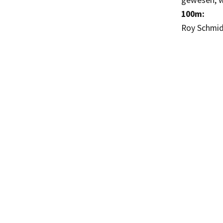
gewesen, w
100m:
Roy Schmidt