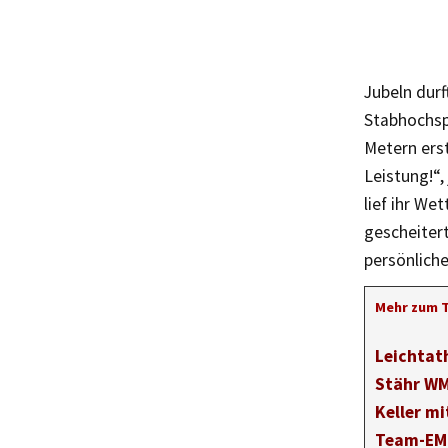
Jubeln durf
Stabhochspr
Metern erst
Leistung!“,
lief ihr We
gescheitert
persönliche
Mehr zum 
Leichtat
Stähr WM
Keller mi
Team-EM