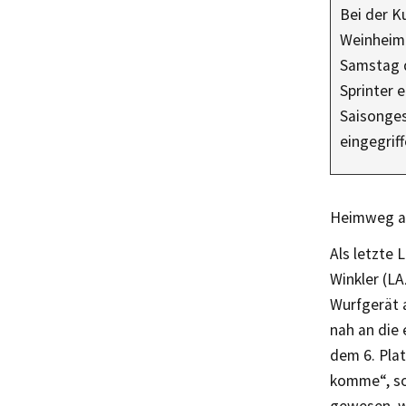
Bei der Ku
Weinheim
Samstag d
Sprinter e
Saisonge
eingegri
Heimweg an
Als letzte 
Winkler (LA
Wurfgerät 
nah an die 
dem 6. Plat
komme“, so