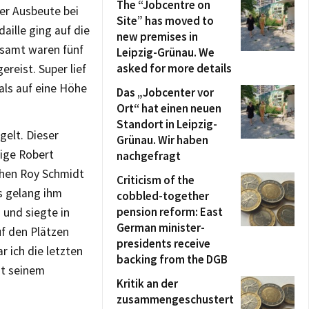
The “Jobcentre on
ger Ausbeute bei
Site” has moved to
ille ging auf die
new premises in
esamt waren fünf
Leipzig-Grünau. We
asked for more details
reist. Super lief
als auf eine Höhe
Das „Jobcenter vor
Ort“ hat einen neuen
Standort in Leipzig-
gelt. Dieser
Grünau. Wir haben
rige Robert
nachgefragt
chen Roy Schmidt
Criticism of the
s gelang ihm
cobbled-together
pension reform: East
 und siegte in
German minister-
uf den Plätzen
presidents receive
r ich die letzten
backing from the DGB
it seinem
Kritik an der
zusammengeschustert