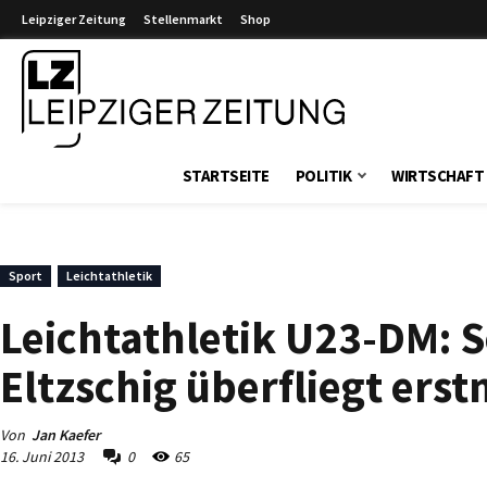
Leipziger Zeitung
Stellenmarkt
Shop
Leipziger Zeitung
STARTSEITE
POLITIK
WIRTSCHAFT
Sport
Leichtathletik
Leichtathletik U23-DM: S
Eltzschig überfliegt erst
Von
Jan Kaefer
16. Juni 2013
0
65