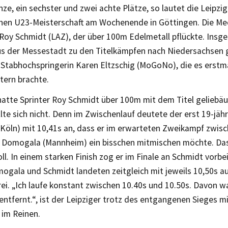
ze, ein sechster und zwei achte Plätze, so lautet die Leipzi
hen U23-Meisterschaft am Wochenende in Göttingen. Die Meda
Roy Schmidt (LAZ), der über 100m Edelmetall pflückte. Insg
us der Messestadt zu den Titelkämpfen nach Niedersachsen ge
r Stabhochspringerin Karen Eltzschig (MoGoNo), die es erstm
tern brachte.
hatte Sprinter Roy Schmidt über 100m mit dem Titel geliebäu
lte sich nicht. Denn im Zwischenlauf deutete der erst 19-jäh
(Köln) mit 10,41s an, dass er im erwarteten Zweikampf zwis
k Domogala (Mannheim) ein bisschen mitmischen möchte. Da
ll. In einem starken Finish zog er im Finale an Schmidt vorbei
ogala und Schmidt landeten zeitgleich mit jeweils 10,50s a
ei. „Ich laufe konstant zwischen 10.40s und 10.50s. Davon wa
entfernt.“, ist der Leipziger trotz des entgangenen Sieges m
im Reinen.