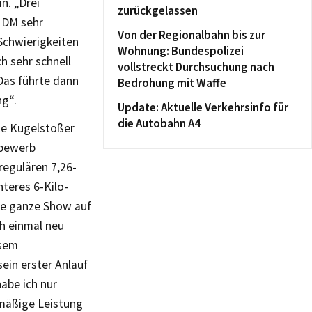
n. „Drei
zurückgelassen
r DM sehr
Von der Regionalbahn bis zur
 Schwierigkeiten
Wohnung: Bundespolizei
h sehr schnell
vollstreckt Durchsuchung nach
 Das führte dann
Bedrohung mit Waffe
ng“.
Update: Aktuelle Verkehrsinfo für
die Autobahn A4
te Kugelstoßer
tbewerb
 regulären 7,26-
teres 6-Kilo-
ie ganze Show auf
h einmal neu
esem
ein erster Anlauf
habe ich nur
 mäßige Leistung