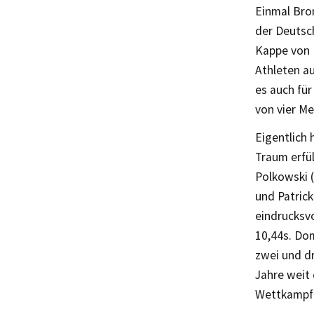
Einmal Bron
der Deutsc
Kappe von 
Athleten a
es auch fü
von vier Me
Eigentlich 
Traum erfül
Polkowski 
und Patric
eindrucksvo
10,44s. Dom
zwei und dr
Jahre weit 
Wettkampf 