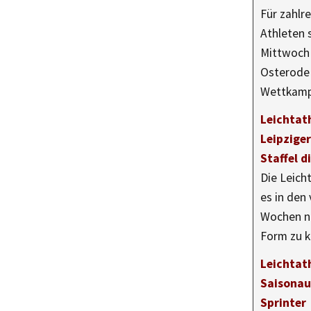
Für zahlre
Athleten
Mittwoch 
Osterode
Wettkam
Leichtath
Leipzige
Staffel 
Die Leich
es in den
Wochen ni
Form zu
Leichtath
Saisonau
Sprinter