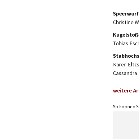
Speerwurf
Christine W
Kugelstoß
Tobias Esch
Stabhochs
Karen Eltzs
Cassandra 
weitere Ar
So können Si