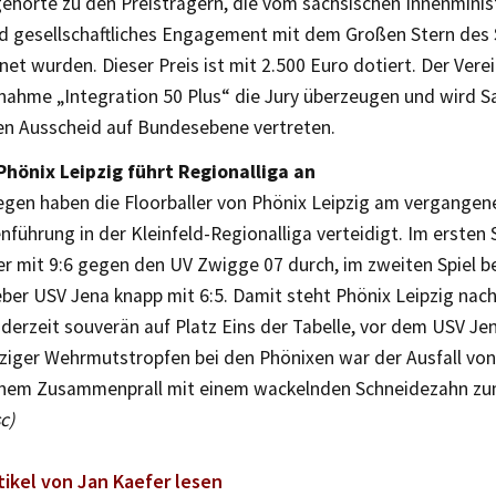
gehörte zu den Preisträgern, die vom sächsischen Innenminist
d gesellschaftliches Engagement mit dem Großen Stern des S
et wurden. Dieser Preis ist mit 2.500 Euro dotiert. Der Vere
nahme „Integration 50 Plus“ die Jury überzeugen und wird 
n Ausscheid auf Bundesebene vertreten.
 Phönix Leipzig führt Regionalliga an
iegen haben die Floorballer von Phönix Leipzig am vergang
enführung in der Kleinfeld-Regionalliga verteidigt. Im ersten 
ger mit 9:6 gegen den UV Zwigge 07 durch, im zweiten Spiel 
er USV Jena knapp mit 6:5. Damit steht Phönix Leipzig nach 
n derzeit souverän auf Platz Eins der Tabelle, vor dem USV 
nziger Wehrmutstropfen bei den Phönixen war der Ausfall von
inem Zusammenprall mit einem wackelnden Schneidezahn zu
sc)
tikel von Jan Kaefer lesen