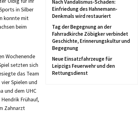
er Ulbig für ihr
Nach Vandalismus-Schaden:
Einfriedung des Hahnemann-
ports in Silber
Denkmals wird restauriert
in konnte mit
Sachsen beim
Tag der Begegnung an der
Fahrradkirche Zöbigker verbindet
Geschichte, Erinnerungskultur und
Begegnung
enen Wochenende
Neue Einsatzfahrzeuge für
Spiel setzten sich
Leipzigs Feuerwehr und den
Rettungsdienst
besiegte das Team
vier Spielen und
Jena und dem UHC
 Hendrik Frühauf,
m Zahnarzt