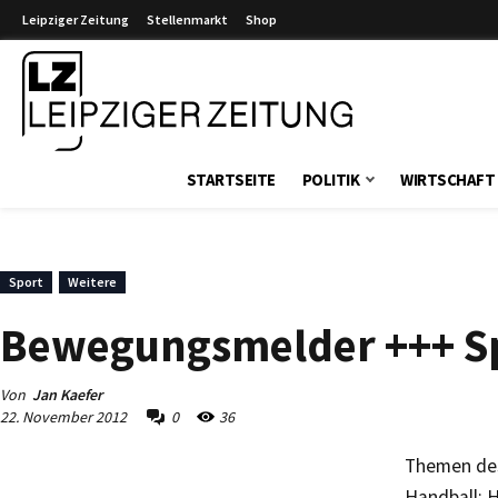
Leipziger Zeitung
Stellenmarkt
Shop
Leipziger Zeitung
STARTSEITE
POLITIK
WIRTSCHAFT
Sport
Weitere
Bewegungsmelder +++ Sp
Von
Jan Kaefer
22. November 2012
0
36
Themen des 
Handball: H