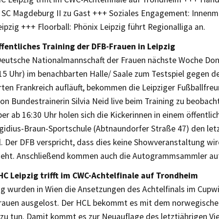
 SC Magdeburg II zu Gast +++ Soziales Engagement: Innenmin
pzig +++ Floorball: Phönix Leipzig führt Regionalliga an.
ffentliches Training der DFB-Frauen in Leipzig
Deutsche Nationalmannschaft der Frauen nächste Woche Donn
15 Uhr) im benachbarten Halle/ Saale zum Testspiel gegen 
ten Frankreich aufläuft, bekommen die Leipziger Fußballfre
on Bundestrainerin Silvia Neid live beim Training zu beobac
r ab 16:30 Uhr holen sich die Kickerinnen in einem öffentlich
gidius-Braun-Sportschule (Abtnaundorfer Straße 47) den letzte
. Der DFB verspricht, dass dies keine Showveranstaltung wir
geht. Anschließend kommen auch die Autogrammsammler auf
HC Leipzig trifft im CWC-Achtelfinale auf Trondheim
g wurden in Wien die Ansetzungen des Achtelfinals im Cupw
rauen ausgelost. Der HCL bekommt es mit dem norwegisch
u tun. Damit kommt es zur Neuauflage des letztjährigen Vier