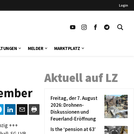
Login
LTUNGEN
MELDER
MARKTPLATZ
Aktuell auf LZ
vember
Freitag, der 7. August
2026: Drohnen-
Diskussionen und
Feuerland-Eröffnung
pzig +++
Is the ‘pension at 63’
ball: SG LVB