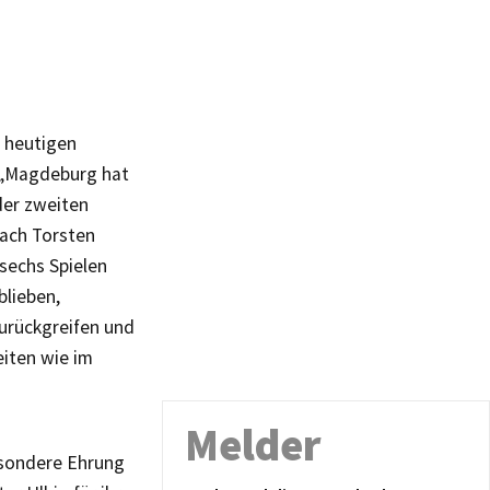
m heutigen
. „Magdeburg hat
der zweiten
oach Torsten
 sechs Spielen
blieben,
zurückgreifen und
eiten wie im
Melder
esondere Ehrung