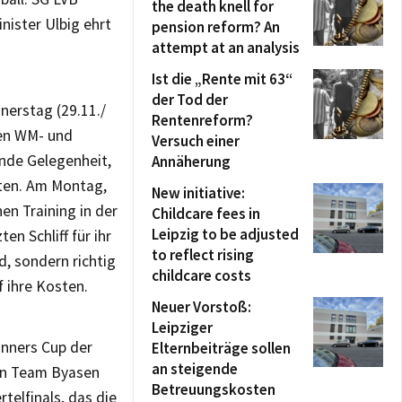
the death knell for
ister Ulbig ehrt
pension reform? An
attempt at an analysis
Ist die „Rente mit 63“
der Tod der
erstag (29.11./
Rentenreform?
den WM- und
Versuch einer
unde Gelegenheit,
Annäherung
hten. Am Montag,
New initiative:
en Training in der
Childcare fees in
Leipzig to be adjusted
n Schliff für ihr
to reflect rising
d, sondern richtig
childcare costs
 ihre Kosten.
Neuer Vorstoß:
Leipziger
inners Cup der
Elternbeiträge sollen
an steigende
en Team Byasen
Betreuungskosten
telfinals, das die