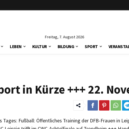
Freitag, 7. August 2026
LEBEN
KULTUR
BILDUNG
SPORT
VERANSTA
ort in Kürze +++ 22. No
Tages: Fußball: Öffentliches Training der DFB-Frauen in Lei
C Leipzig trifft im CWC-Achtelfinale auf Trondheim +++ Hand