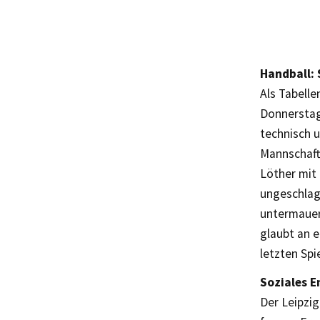
Handball: 
Als Tabelle
Donnerstag
technisch u
Mannschaft
Löther mit 
ungeschlage
untermauert
glaubt an e
letzten Spi
Soziales E
Der Leipzi