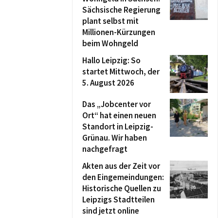
Sächsische Regierung
plant selbst mit
Millionen-Kürzungen
beim Wohngeld
Hallo Leipzig: So
startet Mittwoch, der
5. August 2026
Das „Jobcenter vor
Ort“ hat einen neuen
Standort in Leipzig-
Grünau. Wir haben
nachgefragt
Akten aus der Zeit vor
den Eingemeindungen:
Historische Quellen zu
Leipzigs Stadtteilen
sind jetzt online