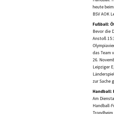
heute beim
BSV AOK Lei
Fußball: Ö
Bevor die 
Anstoß 15:
Olympiavier
das Team v
26. Novembe
Leipziger E
Länderspiel
zur Sache 
Handball: 
Am Diensta
Handball-F
Trondheim z