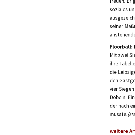
freuen. Er 
soziales un
ausgezeichn
seiner Maß
anstehende
Floorball:
Mit zwei S
ihre Tabell
die Leipzi
den Gastgeb
vier Siege
Döbeln. Ei
der nach e
musste.
(st
weitere Ar