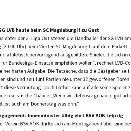
SG LVB heute beim SC Magdeburg II zu Gast
nsiebter der 3. Liga Ost stehen die Handballer der SG LVB a
 (20:00 Uhr) beim Vierten SC Magdeburg II auf dem Parkett
nd athletisch hervorragend ausgebildete Spieler, die sich in 
 für Bundesliga-Einsätze empfehlen wollen“, rechnet LVB-C
einer harten Aufgabe. Die Tatsache, dass die Gastgeber seit
n sind und seit fünf Partien nie unter 32 geworfenen Toren 
 diese Vermutung. Doch Löther kann auf alle seine Spieler 
ine realistische Chance. „Wenn wir defensiv genauso gut arb
el, ist auch am Donnerstag was drin.“
ngagement: Innenminister Ulbig ehrt BSV AOK Leipzig
ger Verein BSV AOK durfte sich am Montagabend über eine b