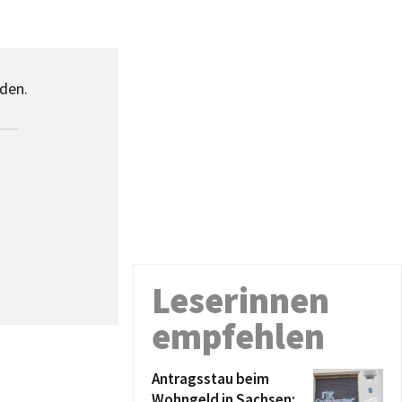
den.
Leserinnen
empfehlen
Antragsstau beim
Wohngeld in Sachsen: