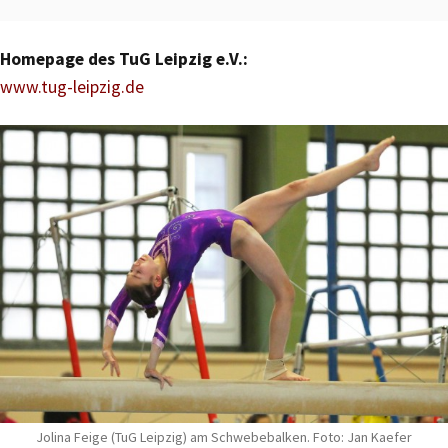
Homepage des TuG Leipzig e.V.:
www.tug-leipzig.de
Jolina Feige (TuG Leipzig) am Schwebebalken. Foto: Jan Kaefer