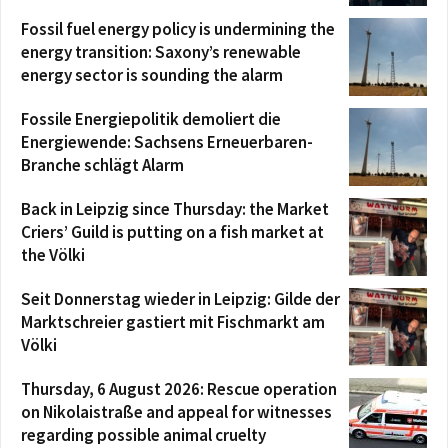
Fossil fuel energy policy is undermining the
energy transition: Saxony’s renewable
energy sector is sounding the alarm
Fossile Energiepolitik demoliert die
Energiewende: Sachsens Erneuerbaren-
Branche schlägt Alarm
Back in Leipzig since Thursday: the Market
Criers’ Guild is putting on a fish market at
the Völki
Seit Donnerstag wieder in Leipzig: Gilde der
Marktschreier gastiert mit Fischmarkt am
Völki
Thursday, 6 August 2026: Rescue operation
on Nikolaistraße and appeal for witnesses
regarding possible animal cruelty