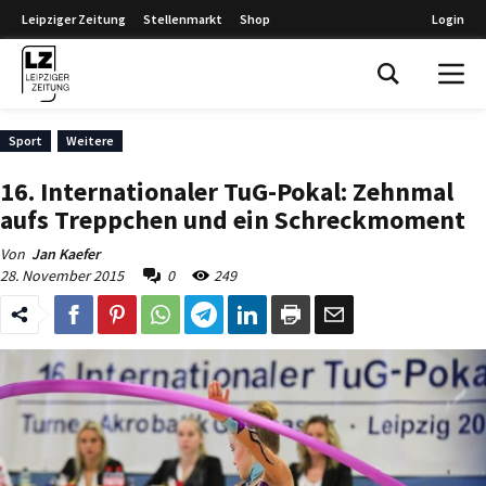
Leipziger Zeitung
Stellenmarkt
Shop
Login
Leipziger Zeitung
Sport
Weitere
16. Internationaler TuG-Pokal: Zehnmal
aufs Treppchen und ein Schreckmoment
Von
Jan Kaefer
28. November 2015
0
249