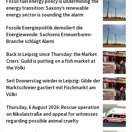
Fossil fuel energy policy is undermining the
energy transition: Saxony’s renewable
energy sector is sounding the alarm
Fossile Energiepolitik demoliert die
Energiewende: Sachsens Erneuerbaren-
Branche schlägt Alarm
Back in Leipzig since Thursday: the Market
Criers’ Guild is putting on a fish market at
the Völki
Seit Donnerstag wieder in Leipzig: Gilde der
Marktschreier gastiert mit Fischmarkt am
Völki
Thursday, 6 August 2026: Rescue operation
on Nikolaistraße and appeal for witnesses
regarding possible animal cruelty