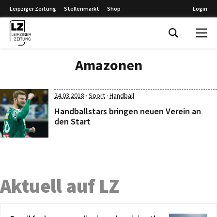
Leipziger Zeitung
Stellenmarkt
Shop
Login
Leipziger Zeitung
Amazonen
·
·
24.03.2018
Sport
Handball
Handballstars bringen neuen Verein an
den Start
Aktuell auf LZ