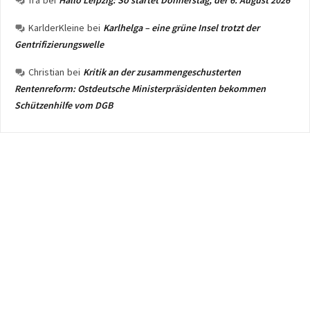
fra
bei
Hallo Leipzig: So startet Donnerstag, der 6. August 2026
KarlderKleine
bei
Karlhelga – eine grüne Insel trotzt der
Gentrifizierungswelle
Christian
bei
Kritik an der zusammengeschusterten
Rentenreform: Ostdeutsche Ministerpräsidenten bekommen
Schützenhilfe vom DGB