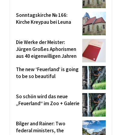
Sonntagskirche № 166:
Kirche Kreypau bei Leuna
Die Werke der Meister:
Jürgen Großes Aphorismen
aus 40 eigenwilligen Jahren
The new ‘Feuerland’ is going
to be so beautiful
So schön wird das neue
„Feuerland“ im Zoo + Galerie
Bilger and Rainer: Two
federal ministers, the