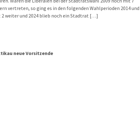
ren. Waren die Liberalen bei der Stadtratswahl 2009 noch mit 7
ern vertreten, so ging es in den folgenden Wahlperioden 2014 und
 2 weiter und 2024 blieb noch ein Stadtrat […]
ttikau neue Vorsitzende