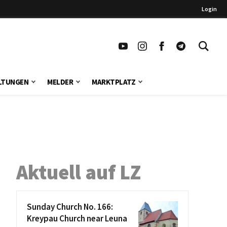
Login
LTUNGEN
MELDER
MARKTPLATZ
Aktuell auf LZ
Sunday Church No. 166:
Kreypau Church near Leuna