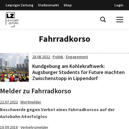
Leipziger Zeitung
Stellenmarkt
Shop
Login
Leipziger Zeitung
Fahrradkorso
·
·
28.08.2022
Politik
Engagement
Kundgebung am Kohlekraftwerk:
Augsburger Students for Future machten
Zwischenstopp in Lippendorf
Melder zu Fahrradkorso
·
22.07.2022
Wortmelder
Beschwerde gegen Verbot eines Fahrradkorsos auf der
Autobahn A4 erfolglos
·
18.09.2018
Verkehrsmelder