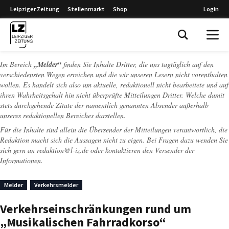
Leipziger Zeitung
Stellenmarkt
Shop
Login
Leipziger Zeitung
Im Bereich
„Melder“
finden Sie Inhalte Dritter, die uns tagtäglich auf den
verschiedensten Wegen erreichen und die wir unseren Lesern nicht vorenthalten
wollen. Es handelt sich also um aktuelle, redaktionell nicht bearbeitete und auf
ihren Wahrheitsgehalt hin nicht überprüfte Mitteilungen Dritter. Welche damit
stets durchgehende Zitate der namentlich genannten Absender außerhalb
unseres redaktionellen Bereiches darstellen.
Für die Inhalte sind allein die Übersender der Mitteilungen verantwortlich, die
Redaktion macht sich die Aussagen nicht zu eigen. Bei Fragen dazu wenden Sie
sich gern an
redaktion@l-iz.de
oder kontaktieren den Versender der
Informationen.
Melder
Verkehrsmelder
Verkehrseinschränkungen rund um
„Musikalischen Fahrradkorso“