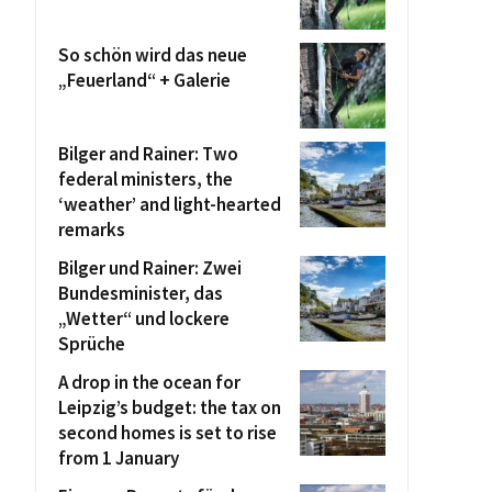
So schön wird das neue
„Feuerland“ + Galerie
Bilger and Rainer: Two
federal ministers, the
‘weather’ and light-hearted
remarks
Bilger und Rainer: Zwei
Bundesminister, das
„Wetter“ und lockere
Sprüche
A drop in the ocean for
Leipzig’s budget: the tax on
second homes is set to rise
from 1 January