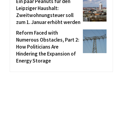
Ein paar Peanuts für den
Leipziger Haushalt:
Zweitwohnungsteuer soll
zum 1. Januar erhöht werden
Reform Faced with
Numerous Obstacles, Part 2:
How Politicians Are
Hindering the Expansion of
Energy Storage