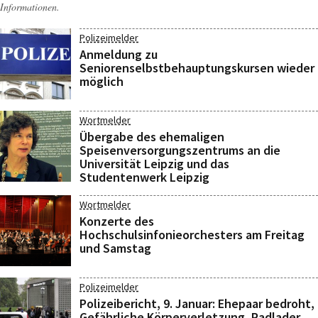
Informationen.
Polizeimelder
Anmeldung zu
Seniorenselbstbehauptungskursen wieder
möglich
Wortmelder
Übergabe des ehemaligen
Speisenversorgungszentrums an die
Universität Leipzig und das
Studentenwerk Leipzig
Wortmelder
Konzerte des
Hochschulsinfonieorchesters am Freitag
und Samstag
Polizeimelder
Polizeibericht, 9. Januar: Ehepaar bedroht,
Gefährliche Körperverletzung, Radlader