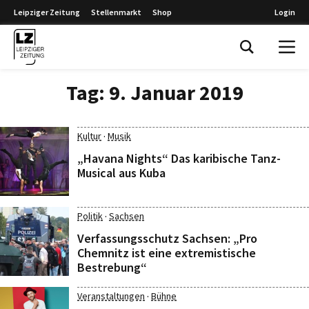
Leipziger Zeitung
Stellenmarkt
Shop
Login
Leipziger Zeitung
Tag:
9. Januar 2019
·
Kultur
Musik
„Havana Nights“ Das karibische Tanz-
Musical aus Kuba
·
Politik
Sachsen
Verfassungsschutz Sachsen: „Pro
Chemnitz ist eine extremistische
Bestrebung“
·
Veranstaltungen
Bühne