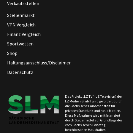
Verkaufsstellen
Stellenmarkt
VPN Vergleich
Finanz Vergleich
Sportwetten
Shop
Haftungsausschluss/Disclaimer
Datenschutz
Das Projekt „LZ TV“ (LZ Television) der
LZ Medien GmbH wird gefördert durch
die Sächsische Landesanstalt für
privaten Rundfunk und neue Medien.
Diese Maßnahme wird mitfinanziert
durch Steuermittel auf Grundlage des
vom Sächsischen Landtag
beschlossenen Haushaltes.