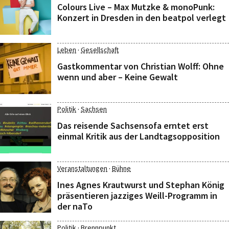
Colours Live – Max Mutzke & monoPunk:
Konzert in Dresden in den beatpol verlegt
·
Leben
Gesellschaft
Gastkommentar von Christian Wolff: Ohne
wenn und aber – Keine Gewalt
·
Politik
Sachsen
Das reisende Sachsensofa erntet erst
einmal Kritik aus der Landtagsopposition
·
Veranstaltungen
Bühne
Ines Agnes Krautwurst und Stephan König
präsentieren jazziges Weill-Programm in
der naTo
·
Politik
Brennpunkt