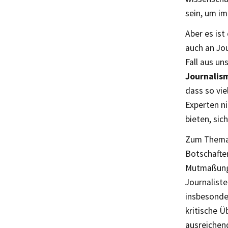
sein, um im
Aber es ist
auch an Jou
Fall aus un
Journalism
dass so vie
Experten ni
bieten, sic
Zum Thema 
Botschafte
Mutmaßunge
Journalist
insbesonder
kritische Ü
ausreichend