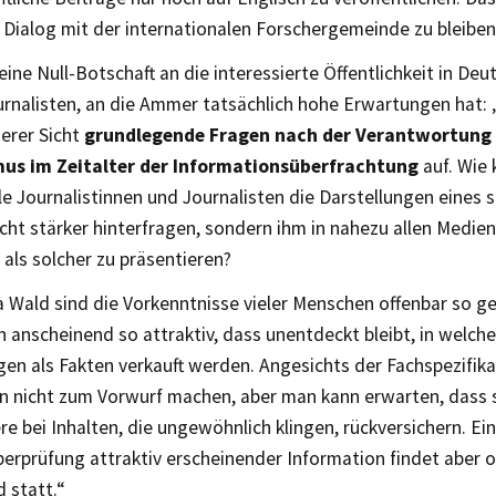
 Dialog mit der internationalen Forschergemeinde zu bleiben
 eine Null-Botschaft an die interessierte Öffentlichkeit in De
rnalisten, an die Ammer tatsächlich hohe Erwartungen hat: „
serer Sicht
grundlegende Fragen nach der Verantwortung
us im Zeitalter der Informationsüberfrachtung
auf. Wie
le Journalistinnen und Journalisten die Darstellungen eines 
cht stärker hinterfragen, sondern ihm in nahezu allen Medie
h als solcher zu präsentieren?
Wald sind die Vorkenntnisse vieler Menschen offenbar so ge
n anscheinend so attraktiv, dass unentdeckt bleibt, in wel
n als Fakten verkauft werden. Angesichts der Fachspezifik
en nicht zum Vorwurf machen, aber man kann erwarten, dass s
e bei Inhalten, die ungewöhnlich klingen, rückversichern. Ein
berprüfung attraktiv erscheinender Information findet aber o
 statt.“