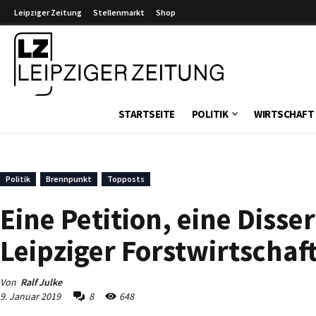
Leipziger Zeitung
Stellenmarkt
Shop
Leipziger Zeitung
STARTSEITE
POLITIK
WIRTSCHAFT
Politik
Brennpunkt
Topposts
Eine Petition, eine Diss
Leipziger Forstwirtschaf
Von
Ralf Julke
9. Januar 2019
8
648