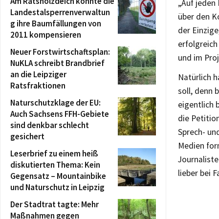
Am Ratsholzdeich könnte die
„Auf jeden 
Landestalsperrenverwaltun
über den Ko
g ihre Baumfällungen von
der Einzige
2011 kompensieren
erfolgreich
Neuer Forstwirtschaftsplan:
und im Proj
NuKLA schreibt Brandbrief
an die Leipziger
Natürlich 
Ratsfraktionen
soll, denn 
Naturschutzklage der EU:
eigentlich 
Auch Sachsens FFH-Gebiete
die Petitio
sind denkbar schlecht
Sprech- und
gesichert
Medien form
Leserbrief zu einem heiß
Journaliste
diskutierten Thema: Kein
lieber bei
Gegensatz – Mountainbike
und Naturschutz in Leipzig
Der Stadtrat tagte: Mehr
Maßnahmen gegen