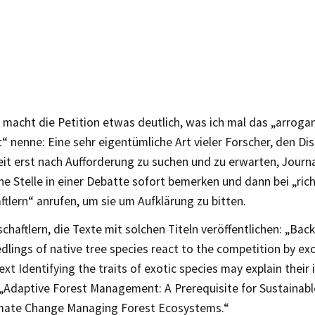
h macht die Petition etwas deutlich, was ich mal das „arrog
“ nenne: Eine sehr eigentümliche Art vieler Forscher, den Dis
eit erst nach Aufforderung zu suchen und zu erwarten, Journ
che Stelle in einer Debatte sofort bemerken und dann bei „ric
tlern“ anrufen, um sie um Aufklärung zu bitten.
chaftlern, die Texte mit solchen Titeln veröffentlichen: „Back
lings of native tree species react to the competition by exo
xt Identifying the traits of exotic species may explain their
„Adaptive Forest Management: A Prerequisite for Sustainable
imate Change Managing Forest Ecosystems.“