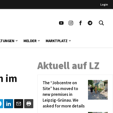
Login
LTUNGEN
MELDER
MARKTPLATZ
Aktuell auf LZ
n im
The “Jobcentre on
Site” has moved to
new premises in
Leipzig-Grünau. We
asked for more details