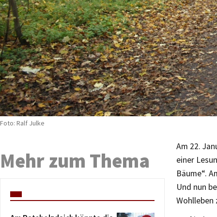
Foto: Ralf Julke
Am 22. Jan
Mehr zum Thema
einer Lesun
Bäume“. Am
Und nun be
Wohlleben z