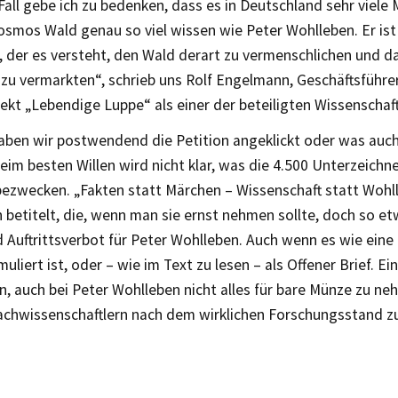
Fall gebe ich zu bedenken, dass es in Deutschland sehr viele 
smos Wald genau so viel wissen wie Peter Wohlleben. Er ist 
, der es versteht, den Wald derart zu vermenschlichen und d
 zu vermarkten“, schrieb uns Rolf Engelmann, Geschäftsführe
ekt „Lebendige Luppe“ als einer der beteiligten Wissenschaftl
haben wir postwendend die Petition angeklickt oder was auc
beim besten Willen wird nicht klar, was die 4.500 Unterzeichn
bezwecken. „Fakten statt Märchen – Wissenschaft statt Wohl
n betitelt, die, wenn man sie ernst nehmen sollte, doch so e
 Auftrittsverbot für Peter Wohlleben. Auch wenn es wie eine 
uliert ist, oder – wie im Text zu lesen – als Offener Brief. Ein
n, auch bei Peter Wohlleben nicht alles für bare Münze zu ne
 Fachwissenschaftlern nach dem wirklichen Forschungsstand z