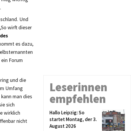
.
utschland. Und
So wirft dieser
 des
 kommt es dazu,
selbsternannten
n ein Forum
ring und die
Leserinnen
chem Umfang
empfehlen
a kann man dies
ie sich
Hallo Leipzig: So
e wirklich
startet Montag, der 3.
ffenbar nicht
August 2026