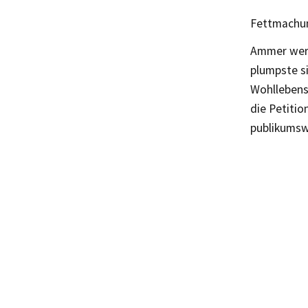
Fettmachun
Ammer wert
plumpste si
Wohllebens
die Petitio
publikumsw