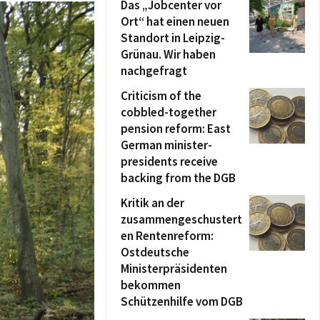
Das „Jobcenter vor
Ort“ hat einen neuen
Standort in Leipzig-
Grünau. Wir haben
nachgefragt
Criticism of the
cobbled-together
pension reform: East
German minister-
presidents receive
backing from the DGB
Kritik an der
zusammengeschustert
en Rentenreform:
Ostdeutsche
Ministerpräsidenten
bekommen
Schützenhilfe vom DGB