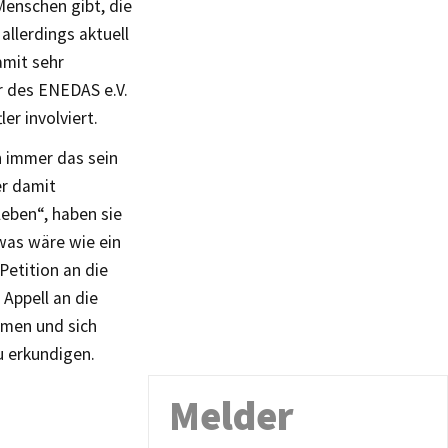
Menschen gibt, die
allerdings aktuell
amit sehr
r des ENEDAS e.V.
er involviert.
h immer das sein
er damit
leben“, haben sie
twas wäre wie ein
Petition an die
 Appell an die
hmen und sich
u erkundigen.
Melder