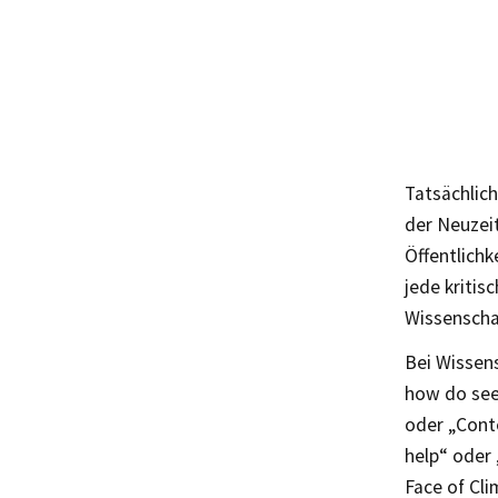
Tatsächlic
der Neuzeit
Öffentlichk
jede kritis
Wissenschaf
Bei Wissens
how do seed
oder „Conte
help“ oder 
Face of Cl