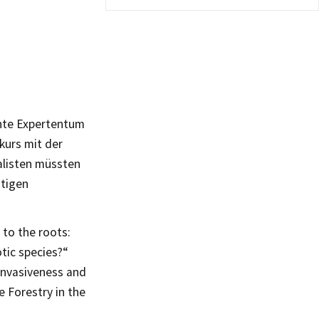
ante Expertentum
kurs mit der
alisten müssten
htigen
 to the roots:
tic species?“
 invasiveness and
 Forestry in the