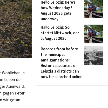
Hello Leipzig: Here’s
how Wednesday 5
August 2026 gets
underway
Hallo Leipzig: So
startet Mittwoch, der
5. August 2026
Records from before
the municipal
amalgamations:
Historical sources on
Leipzig’s districts can
r Wohlleben, zu
now be searched online
me Leben der
iger Auenwald.
on gegen Peter
n wir getan.