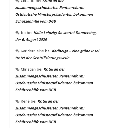
Christof
bei
Kritik an der
zusammengeschusterten Rentenreform:
Ostdeutsche Ministerpräsidenten bekommen
Schützenhilfe vom DGB
fra
bei
Hallo Leipzig: So startet Donnerstag,
der 6. August 2026
KarlderKleine
bei
Karlhelga – eine grüne Insel
trotzt der Gentrifizierungswelle
Christian
bei
Kritik an der
zusammengeschusterten Rentenreform:
Ostdeutsche Ministerpräsidenten bekommen
Schützenhilfe vom DGB
René
bei
Kritik an der
zusammengeschusterten Rentenreform:
Ostdeutsche Ministerpräsidenten bekommen
Schützenhilfe vom DGB