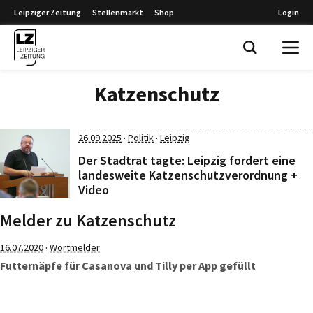
Leipziger Zeitung
Stellenmarkt
Shop
Login
Leipziger Zeitung
Katzenschutz
·
·
26.09.2025
Politik
Leipzig
Der Stadtrat tagte: Leipzig fordert eine
landesweite Katzenschutzverordnung +
Video
Melder zu Katzenschutz
·
16.07.2020
Wortmelder
Futternäpfe für Casanova und Tilly per App gefüllt