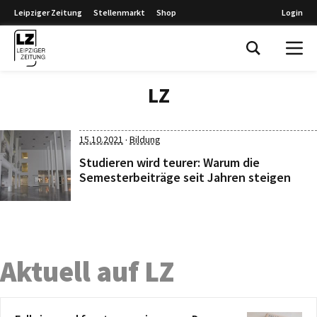
Leipziger Zeitung
Stellenmarkt
Shop
Login
Leipziger Zeitung
LZ
·
15.10.2021
Bildung
Studieren wird teurer: Warum die
Semesterbeiträge seit Jahren steigen
Aktuell auf LZ