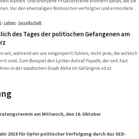
inen Namen. Und bronzene Pflastersteine erinnern daran, wo sie
ebten. Vor den ehemaligen Wohnorten verfolgter und ermordeter
n in der Zeit des Nationalsozialismus wurden am Donnerstag,
Oktober, insgesamt 23 neue Stolpersteine im […]
0
Leben
Gesellschaft
·
·
lich des Tages der politischen Gefangenen am
rz
n wir, während wir uns eingesperrt fühlen, nicht jene, die wirklich
rrt sind. Zum Beispiel den Lyriker Ashraf Fayadh, der seit fast
hren in der saudischen Stadt Abha im Gefängnis sitzt.
ung
Beratungstermin am Mittwoch, den 16. Oktober
r 2018 für Opfer politischer Verfolgung durch das SED-