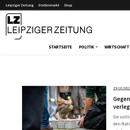
Leipziger Zeitung
Stellenmarkt
Shop
Leipziger Zeitung
STARTSEITE
POLITIK
WIRTSCHAFT
29.10.202
Gegen 
verleg
Sie soll
den Nat