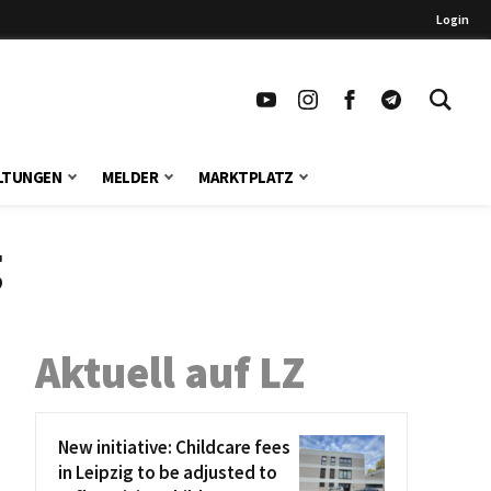
Login
LTUNGEN
MELDER
MARKTPLATZ
g
Aktuell auf LZ
New initiative: Childcare fees
in Leipzig to be adjusted to