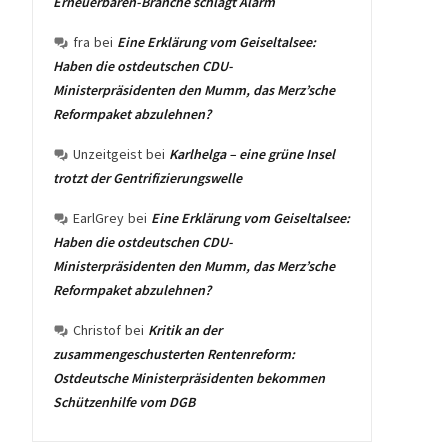
Erneuerbaren-Branche schlägt Alarm
fra
bei
Eine Erklärung vom Geiseltalsee:
Haben die ostdeutschen CDU-
Ministerpräsidenten den Mumm, das Merz’sche
Reformpaket abzulehnen?
Unzeitgeist
bei
Karlhelga – eine grüne Insel
trotzt der Gentrifizierungswelle
EarlGrey
bei
Eine Erklärung vom Geiseltalsee:
Haben die ostdeutschen CDU-
Ministerpräsidenten den Mumm, das Merz’sche
Reformpaket abzulehnen?
Christof
bei
Kritik an der
zusammengeschusterten Rentenreform:
Ostdeutsche Ministerpräsidenten bekommen
Schützenhilfe vom DGB