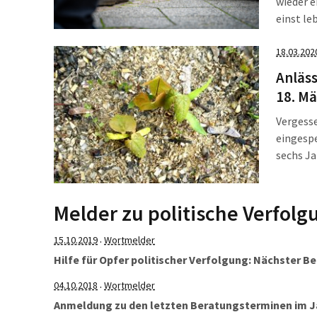
wieder e
einst l
Mensche
dem 26. 
18.03.202
Anläss
18. Mä
Vergesse
eingespe
sechs Ja
Melder zu politische Verfolg
15.10.2019
Wortmelder
·
Hilfe für Opfer politischer Verfolgung: Nächster 
04.10.2018
Wortmelder
·
Anmeldung zu den letzten Beratungsterminen im Jah