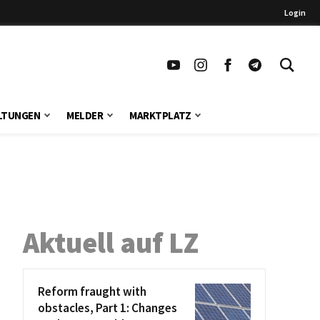
Login
LTUNGEN
MELDER
MARKTPLATZ
Aktuell auf LZ
Reform fraught with
obstacles, Part 1: Changes