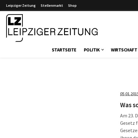
Leipziger Zeitung
Stellenmarkt
Shop
Leipziger Zeitung
STARTSEITE
POLITIK
WIRTSCHAFT
05.01.201
Was so
Am 23. D
Gesetz f
Gesetzen
ihnen de