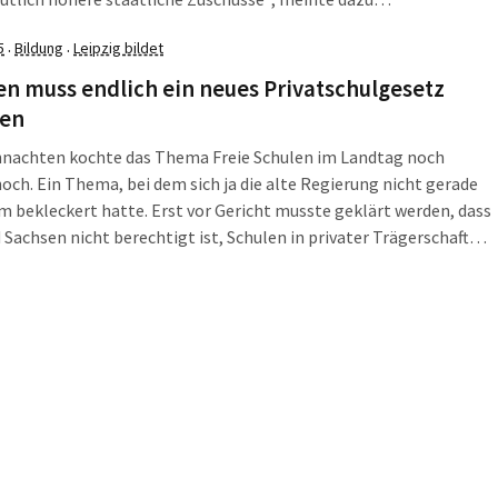
inisterin Brunhild Kurth. Vom sogenannten „Drei-Säulen-Modell“
5
Bildung
Leipzig bildet
·
·
h die Sächsische Staatsregierung dabei nicht trennen.
n muss endlich ein neues Privatschulgesetz
gen
hnachten kochte das Thema Freie Schulen im Landtag noch
och. Ein Thema, bei dem sich ja die alte Regierung nicht gerade
 bekleckert hatte. Erst vor Gericht musste geklärt werden, dass
 Sachsen nicht berechtigt ist, Schulen in privater Trägerschaft
r staatlichen Schulen zu benachteiligen. Auch finanziell nicht.
h am 17. Dezember sorgte ein Bericht der "Sächsischen Zeitung"
el: Das Regierungskabinett hatte den Beschluss zum neuen
ntwurf vertagt.