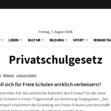
Freitag, 7. August 2026
LEBEN
KULTUR
BILDUNG
SPORT
VERANSTA
Privatschulgesetz
5
Bildung
Leipzig bildet
·
·
ll sich für Freie Schulen wirklich verbessern?
ezember hat das sächsische Kabinett den Entwurf für das neue
ür Schulen in freier Trägerschaft zur Anhörung freigegeben. „Der
twurf erleichtert die Gründung von freien Schulen und verschafft
utlich höhere staatliche Zuschüsse“, meinte dazu