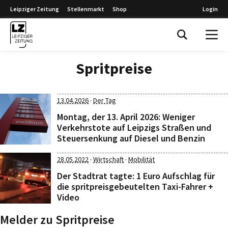
Leipziger Zeitung
Stellenmarkt
Shop
Login
Leipziger Zeitung
Spritpreise
·
13.04.2026
Der Tag
Montag, der 13. April 2026: Weniger
Verkehrstote auf Leipzigs Straßen und
Steuersenkung auf Diesel und Benzin
·
·
28.05.2022
Wirtschaft
Mobilität
Der Stadtrat tagte: 1 Euro Aufschlag für
die spritpreisgebeutelten Taxi-Fahrer +
Video
Melder zu Spritpreise