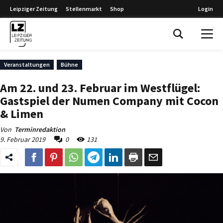
Leipziger Zeitung
Stellenmarkt
Shop
Login
Leipziger Zeitung
Veranstaltungen
Bühne
Am 22. und 23. Februar im Westflügel:
Gastspiel der Numen Company mit Cocon
& Limen
Von
Terminredaktion
9. Februar 2019
0
131