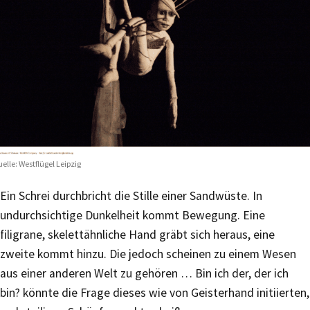
elle: Westflügel Leipzig
Ein Schrei durchbricht die Stille einer Sandwüste. In
undurchsichtige Dunkelheit kommt Bewegung. Eine
filigrane, skelettähnliche Hand gräbt sich heraus, eine
zweite kommt hinzu. Die jedoch scheinen zu einem Wesen
aus einer anderen Welt zu gehören … Bin ich der, der ich
bin? könnte die Frage dieses wie von Geisterhand initiierten,