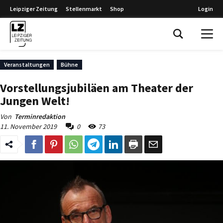
Leipziger Zeitung
Stellenmarkt
Shop
Login
Leipziger Zeitung
Veranstaltungen
Bühne
Vorstellungsjubiläen am Theater der
Jungen Welt!
Von
Terminredaktion
11. November 2019
0
73