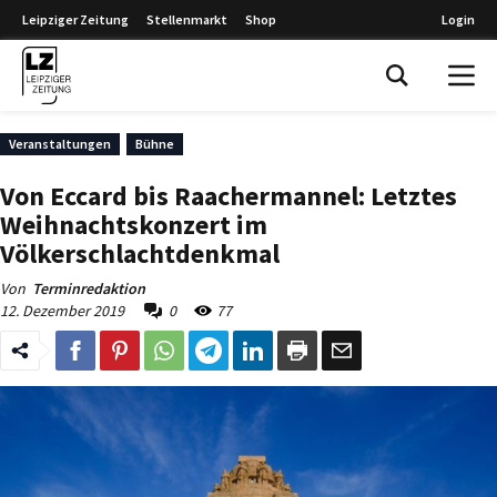
Leipziger Zeitung
Stellenmarkt
Shop
Login
Leipziger Zeitung
Veranstaltungen
Bühne
Von Eccard bis Raachermannel: Letztes
Weihnachtskonzert im
Völkerschlachtdenkmal
Von
Terminredaktion
12. Dezember 2019
0
77