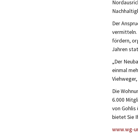
Nordausrich
Nachhaltig
Der Anspru
vermitteln
fördern, or
Jahren stat
„Der Neuba
einmal mehr
Viehweger,
Die Wohnun
6.000 Mitg
von Gohlis
bietet Sie 
www.wg-un