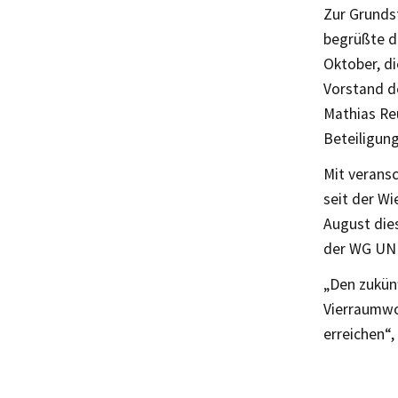
Zur Grunds
begrüßte d
Oktober, d
Vorstand d
Mathias Re
Beteiligun
Mit verans
seit der W
August die
der WG UN
„Den zukün
Vierraumwo
erreichen“,