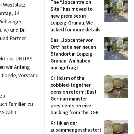
The “Jobcentre on
m Westplatz
Site” has moved to
ntag, 14.
new premises in
Viehweger,
Leipzig-Grünau. We
asked for more details
V.) und Dr.
 und Partner
Das „Jobcenter vor
Ort“ hat einen neuen
Standort in Leipzig-
jekt der UNITAS
Grünau. Wir haben
en wir Anfang
nachgefragt
n Foede, Vorstand
Criticism of the
cobbled-together
pension reform: East
 zu
German minister-
uch Familien zu
presidents receive
AS zählt.
backing from the DGB
Kritik an der
zusammengeschustert