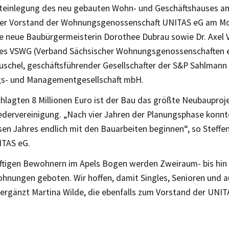
teinlegung des neu gebauten Wohn- und Geschäftshauses a
er Vorstand der Wohnungsgenossenschaft UNITAS eG am Mo
ie neue Baubürgermeisterin Dorothee Dubrau sowie Dr. Axel 
es VSWG (Verband Sächsischer Wohnungsgenossenschaften e. 
uschel, geschäftsführender Gesellschafter der S&P Sahlmann
gs- und Managementgesellschaft mbH.
chlagten 8 Millionen Euro ist der Bau das größte Neubaupro
iedervereinigung. „Nach vier Jahren der Planungsphase konnt
sen Jahres endlich mit den Bauarbeiten beginnen“, so Steffe
ITAS eG.
ftigen Bewohnern im Apels Bogen werden Zweiraum- bis hin
hnungen geboten. Wir hoffen, damit Singles, Senioren und a
 ergänzt Martina Wilde, die ebenfalls zum Vorstand der UNIT