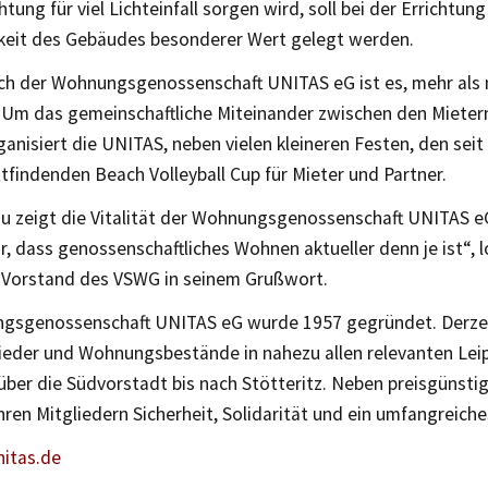
tung für viel Lichteinfall sorgen wird, soll bei der Errichtung
keit des Gebäudes besonderer Wert gelegt werden.
ch der Wohnungsgenossenschaft UNITAS eG ist es, mehr als
. Um das gemeinschaftliche Miteinander zwischen den Mietern
ganisiert die UNITAS, neben vielen kleineren Festen, den seit 
tfindenden Beach Volleyball Cup für Mieter und Partner.
u zeigt die Vitalität der Wohnungsgenossenschaft UNITAS e
, dass genossenschaftliches Wohnen aktueller denn je ist“, lo
 Vorstand des VSWG in seinem Grußwort.
gsgenossenschaft UNITAS eG wurde 1957 gegründet. Derzeit
lieder und Wohnungsbestände in nahezu allen relevanten Le
 über die Südvorstadt bis nach Stötteritz. Neben preisgüns
Ihren Mitgliedern Sicherheit, Solidarität und ein umfangreich
itas.de