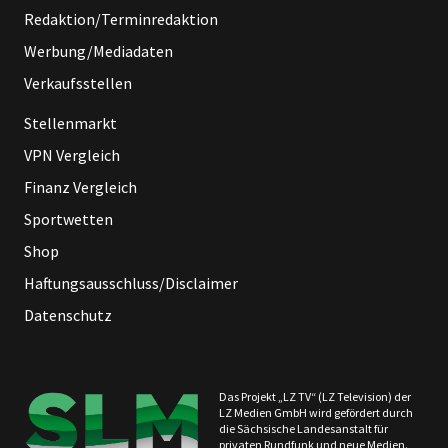
Redaktion/Terminredaktion
Werbung/Mediadaten
Verkaufsstellen
Stellenmarkt
VPN Vergleich
Finanz Vergleich
Sportwetten
Shop
Haftungsausschluss/Disclaimer
Datenschutz
Das Projekt „LZ TV“ (LZ Television) der
LZ Medien GmbH wird gefördert durch
die Sächsische Landesanstalt für
privaten Rundfunk und neue Medien.