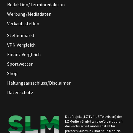
Redaktion/Terminredaktion
Werbung/Mediadaten
Verkaufsstellen
Stellenmarkt
VPN Vergleich
Finanz Vergleich
Sportwetten
Shop
Haftungsausschluss/Disclaimer
Datenschutz
Das Projekt „LZ TV“ (LZ Television) der
LZ Medien GmbH wird gefördert durch
die Sächsische Landesanstalt für
privaten Rundfunk und neue Medien.