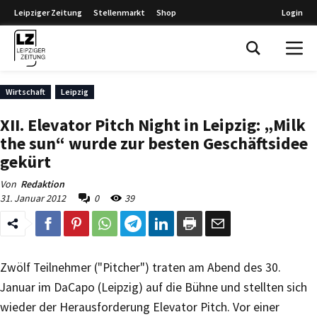
Leipziger Zeitung
Stellenmarkt
Shop
Login
Leipziger Zeitung
Wirtschaft
Leipzig
XII. Elevator Pitch Night in Leipzig: „Milk
the sun“ wurde zur besten Geschäftsidee
gekürt
Von
Redaktion
31. Januar 2012
0
39
Zwölf Teilnehmer ("Pitcher") traten am Abend des 30.
Januar im DaCapo (Leipzig) auf die Bühne und stellten sich
wieder der Herausforderung Elevator Pitch. Vor einer