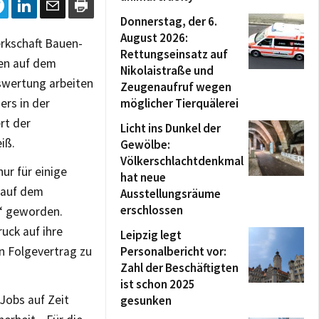
Donnerstag, der 6.
August 2026:
erkschaft Bauen-
Rettungseinsatz auf
sen auf dem
Nikolaistraße und
uswertung arbeiten
Zeugenaufruf wegen
ers in der
möglicher Tierquälerei
rt der
Licht ins Dunkel der
iß.
Gewölbe:
Völkerschlachtdenkmal
ur für einige
hat neue
h auf dem
Ausstellungsräume
erschlossen
l“ geworden.
uck auf ihre
Leipzig legt
en Folgevertrag zu
Personalbericht vor:
Zahl der Beschäftigten
ist schon 2025
Jobs auf Zeit
gesunken