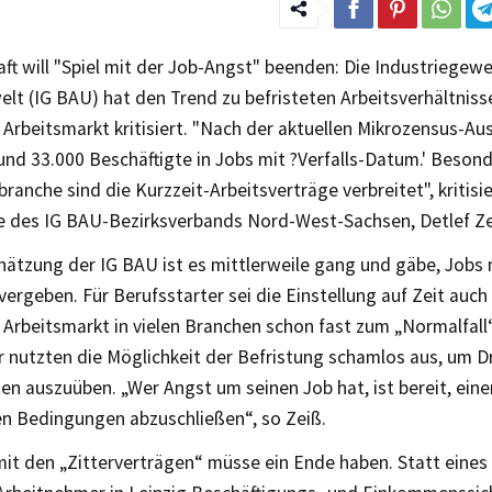
t will "Spiel mit der Job-Angst" beenden: Die Industriegew
lt (IG BAU) hat den Trend zu befristeten Arbeitsverhältnis
Arbeitsmarkt kritisiert. "Nach der aktuellen Mikrozensus-A
rund 33.000 Beschäftigte in Jobs mit ?Verfalls-Datum.' Besond
ranche sind die Kurzzeit-Arbeitsverträge verbreitet", kritisie
e des IG BAU-Bezirksverbands Nord-West-Sachsen, Detlef Ze
ätzung der IG BAU ist es mittlerweile gang und gäbe, Jobs n
ergeben. Für Berufsstarter sei die Einstellung auf Zeit auc
 Arbeitsmarkt in vielen Branchen schon fast zum „Normalfal
 nutzten die Möglichkeit der Befristung schamlos aus, um Dr
en auszuüben. „Wer Angst um seinen Job hat, ist bereit, ein
en Bedingungen abzuschließen“, so Zeiß.
mit den „Zitterverträgen“ müsse ein Ende haben. Statt eines 