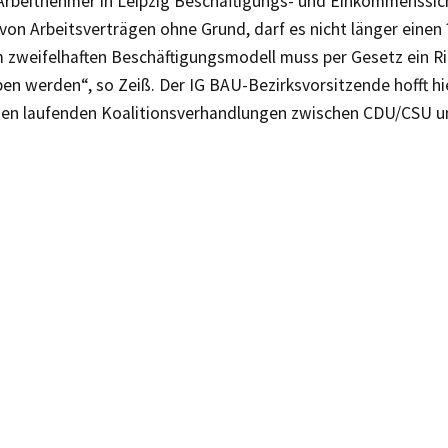
Arbeitnehmer in Leipzig Beschäftigungs- und Einkommenssich
von Arbeitsverträgen ohne Grund, darf es nicht länger einen 
 zweifelhaften Beschäftigungsmodell muss per Gesetz ein Ri
n werden“, so Zeiß. Der IG BAU-Bezirksvorsitzende hofft hie
 den laufenden Koalitionsverhandlungen zwischen CDU/CSU u